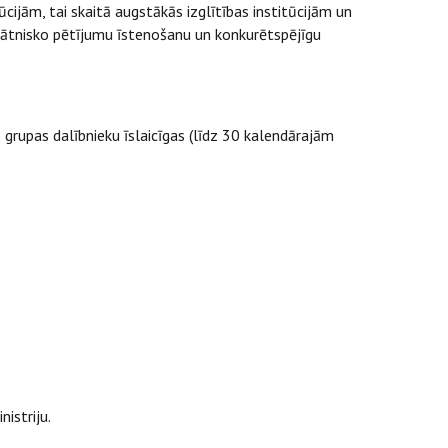
cijām, tai skaitā augstākās izglītības institūcijām un
ātnisko pētījumu īstenošanu un konkurētspējīgu
rupas dalībnieku īslaicīgas (līdz 30 kalendārajām
istriju.