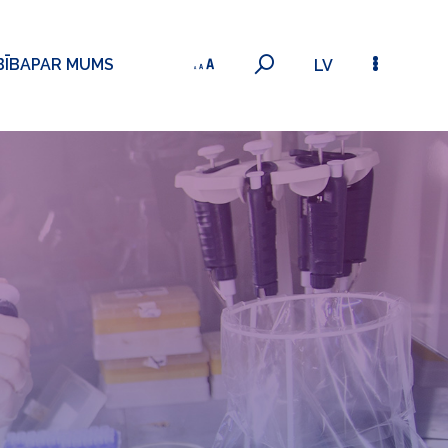
BĪBA
PAR MUMS
LV