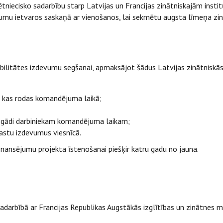
tniecisko sadarbību starp Latvijas un Francijas zinātniskajām institū
mu ietvaros saskaņā ar vienošanos, lai sekmētu augsta līmeņa zin
litātes izdevumu segšanai, apmaksājot šādus Latvijas zinātniskās g
, kas rodas komandējuma laikā;
 iegādi darbiniekam komandējuma laikam;
kastu izdevumus viesnīcā.
finansējumu projekta īstenošanai piešķir katru gadu no jauna.
sadarbībā ar Francijas Republikas Augstākās izglītības un zinātnes min