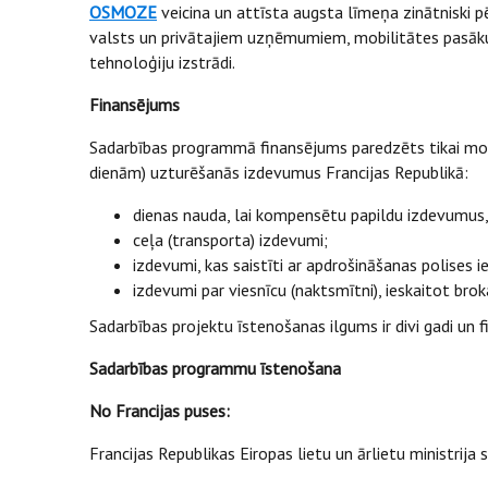
OSMOZE
veicina un attīsta augsta līmeņa zinātniski pē
valsts un privātajiem uzņēmumiem, mobilitātes pasāku
tehnoloģiju izstrādi.
Finansējums
Sadarbības programmā finansējums paredzēts tikai mobi
dienām) uzturēšanās izdevumus Francijas Republikā:
dienas nauda, lai kompensētu papildu izdevumus
ceļa (transporta) izdevumi;
izdevumi, kas saistīti ar apdrošināšanas polises
izdevumi par viesnīcu (naktsmītni), ieskaitot bro
Sadarbības projektu īstenošanas ilgums ir divi gadi un 
Sadarbības programmu īstenošana
No Francijas puses:
Francijas Republikas Eiropas lietu un ārlietu ministrija 