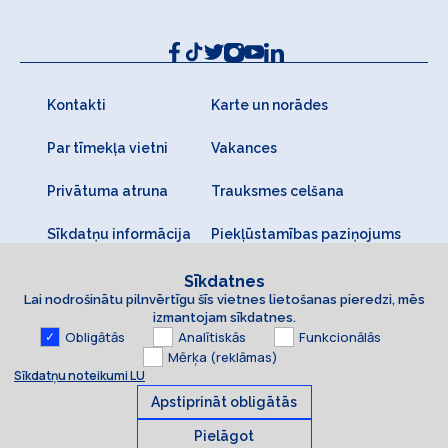
Kontakti
Karte un norādes
Par tīmekļa vietni
Vakances
Privātuma atruna
Trauksmes celšana
Sīkdatņu informācija
Piekļūstamības paziņojums
Sīkdatnes
Lai nodrošinātu pilnvērtīgu šīs vietnes lietošanas pieredzi, mēs
izmantojam sīkdatnes.
Obligātās
Analītiskās
Funkcionālās
Mērķa (reklāmas)
Sīkdatņu noteikumi LU
Apstiprināt obligātās
Pielāgot