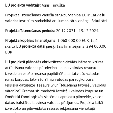
LU projekta vadītājs:
Agris Timuška
Projekta īstenošanas vadošā struktūrvienība LU ir Latviešu
valodas institūts sadarbībā ar Humanitāro zinātņu fakultāti
Projekta īstenošanas periods:
20.12.2021.–19.12.2024.
Projekta kopējais finansējums:
1 068 000,00 EUR, tajā
skaitā LU
projekta daļai
piešķirtais finansējums: 294 000,00
EUR
LU projektā plānotās aktivitātes:
digitālās infrastruktūras
attīstīšana valodas pētniecībai; jaunu valodas resursu
izveide un esošo resursu papildināšana: latviešu valodas
runas korpuss, latviešu zīmju valodas paraugkorpuss,
leksiskā datubāze Tēzaurs.lv un “Mūsdienu latviešu valodas
vārdnīca”. Gramatiski marķētā latviešu valodas korpusa un
fonētiski fonoloģiskās sistēmas apraksta pilnveide, veicot
datos balstītus latviešu valodas pētījumus. Projekta laikā
izveidoto un pilnveidoto resursu iekļaušana vienotajā