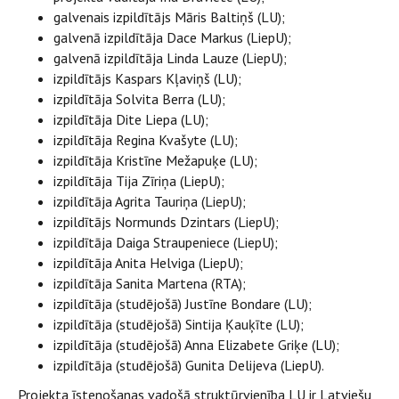
galvenais izpildītājs Māris Baltiņš (LU);
galvenā izpildītāja Dace Markus (LiepU);
galvenā izpildītāja Linda Lauze (LiepU);
izpildītājs Kaspars Kļaviņš (LU);
izpildītāja Solvita Berra (LU);
izpildītāja Dite Liepa (LU);
izpildītāja Regina Kvašyte (LU);
izpildītāja Kristīne Mežapuķe (LU);
izpildītāja Tija Zīriņa (LiepU);
izpildītāja Agrita Tauriņa (LiepU);
izpildītājs Normunds Dzintars (LiepU);
izpildītāja Daiga Straupeniece (LiepU);
izpildītāja Anita Helviga (LiepU);
izpildītāja Sanita Martena (RTA);
izpildītāja (studējošā) Justīne Bondare (LU);
izpildītāja (studējošā) Sintija Ķauķīte (LU);
izpildītāja (studējošā) Anna Elizabete Griķe (LU);
izpildītāja (studējošā) Gunita Delijeva (LiepU).
Projekta īstenošanas vadošā struktūrvienība LU ir Latviešu