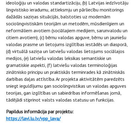
ideoloģiju un valodas standartizāciju, (b) Latvijas iedzīvotāju
lingvistisko ieradumu, attieksmju un pārliecību monitorings
dažādās saziņas situācijās, balstoties uz modernām
sociolingvistiskām teorijām un metodēm, mūsdienīgiem un
neformāliem avotiem (sociālajiem medijiem, sarunvalodu un
citiem avotiem), (c) bērnu valodas apguve, bērnu un jauniešu
valodas prasme un lietojums izglītības iestādēs un diasporā,
(d) virtuālā saziņa un latviešu valodas lietojums sociālajos
medijos, (e) latviešu valodas leksikas semantiskie un
gramatiskie aspekti, (f) latviešu valodas terminoloģijas
zinātnisko principu un praktiskās terminrades kā zinātniskās
darbības daļas attīstība. Ar projekta aktivitātēm paredzēts
sniegt ieguldījumu gan sociolingvistikas un valodas apguves
teorijas, gan izglītības un sabiedrības informēšanas jomā,
tādējādi stiprinot valsts valodas statusu un funkcijas.
Papildus informācija par projektu:
https://lavi.lu.lv/vpp_lava/