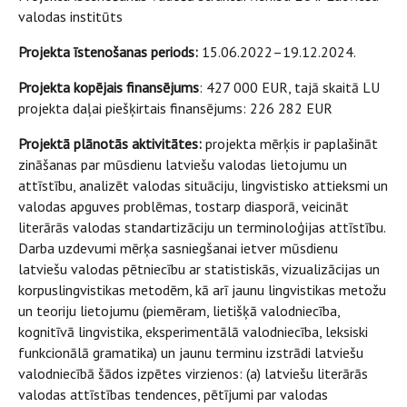
valodas institūts
Projekta īstenošanas periods:
15.06.2022–19.12.2024.
Projekta kopējais finansējums
: 427 000 EUR, tajā skaitā LU
projekta daļai piešķirtais finansējums: 226 282 EUR
Projektā plānotās aktivitātes:
projekta mērķis ir paplašināt
zināšanas par mūsdienu latviešu valodas lietojumu un
attīstību, analizēt valodas situāciju, lingvistisko attieksmi un
valodas apguves problēmas, tostarp diasporā, veicināt
literārās valodas standartizāciju un terminoloģijas attīstību.
Darba uzdevumi mērķa sasniegšanai ietver mūsdienu
latviešu valodas pētniecību ar statistiskās, vizualizācijas un
korpuslingvistikas metodēm, kā arī jaunu lingvistikas metožu
un teoriju lietojumu (piemēram, lietišķā valodniecība,
kognitīvā lingvistika, eksperimentālā valodniecība, leksiski
funkcionālā gramatika) un jaunu terminu izstrādi latviešu
valodniecībā šādos izpētes virzienos: (a) latviešu literārās
valodas attīstības tendences, pētījumi par valodas