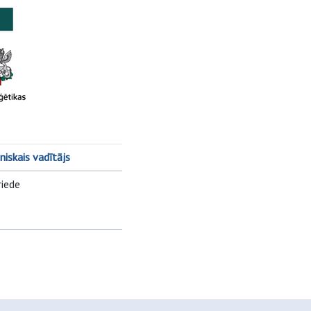
niskais vadītājs
riede