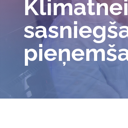
Klimatnei
sasniegš
pieņemša