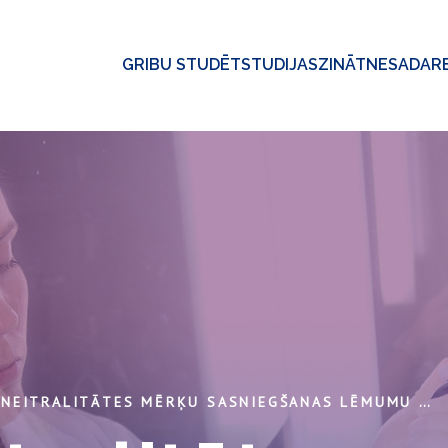
GRIBU STUDĒT
STUDIJAS
ZINĀTNE
SADAR
KLIMATNEITRALITĀTES MĒRĶU SASNIEGŠANAS LĒMUMU PIEŅEMŠANAS ATBALSTA SISTĒMA