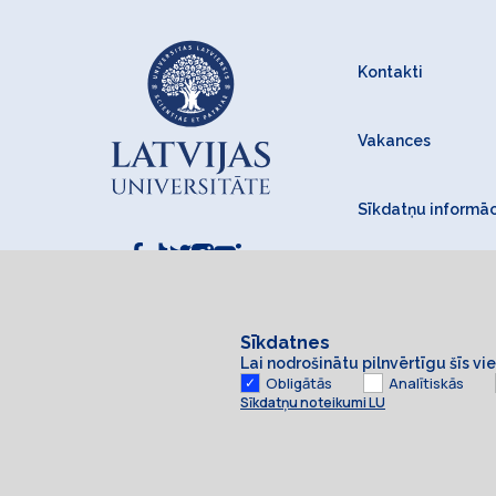
Kontakti
Vakances
Sīkdatņu informāc
Sīkdatnes
Lai nodrošinātu pilnvērtīgu šīs v
Obligātās
Analītiskās
Sīkdatņu noteikumi LU
Sīkdatnes
© 2026 Latvijas Universitāte. Visas tiesības aizsargātas