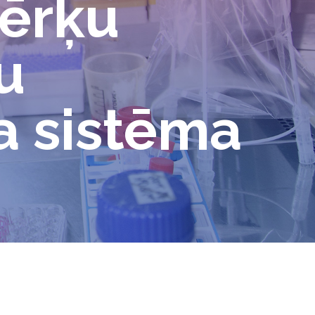
mērķu
u
a sistēma