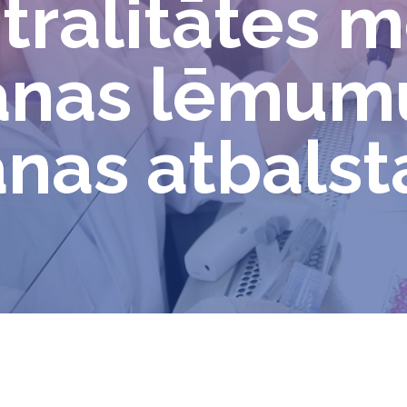
tralitātes 
anas lēmum
nas atbalst