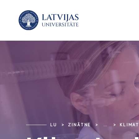
LU
ZINĀTNE
...