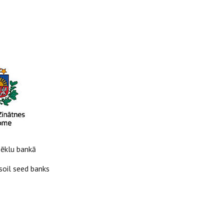
sēklu bankā
soil seed banks