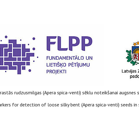
astās rudzusmilgas (Apera spica-venti) sēklu noteikšanai augsnes 
s for detection of loose silky bent (Apera spica-venti) seeds in 