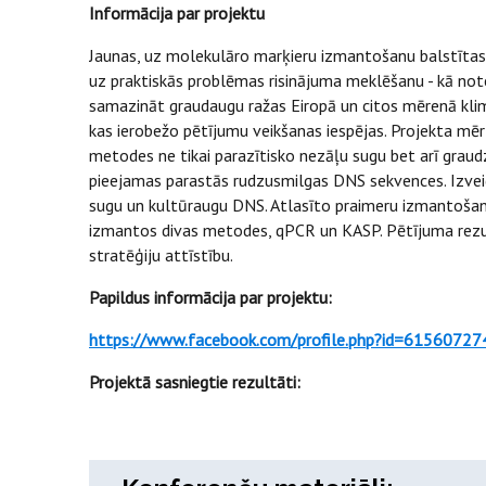
Informācija par projektu
Jaunas, uz molekulāro marķieru izmantošanu balstītas m
uz praktiskās problēmas risinājuma meklēšanu - kā not
samazināt graudaugu ražas Eiropā un citos mērenā klima
kas ierobežo pētījumu veikšanas iespējas. Projekta mē
metodes ne tikai parazītisko nezāļu sugu bet arī graud
pieejamas parastās rudzusmilgas DNS sekvences. Izveido
sugu un kultūraugu DNS. Atlasīto praimeru izmantošan
izmantos divas metodes, qPCR un KASP. Pētījuma rezul
stratēģiju attīstību.
Papildus informācija par projektu:
https://www.facebook.com/profile.php?id=6156072
Projektā sasniegtie rezultāti: