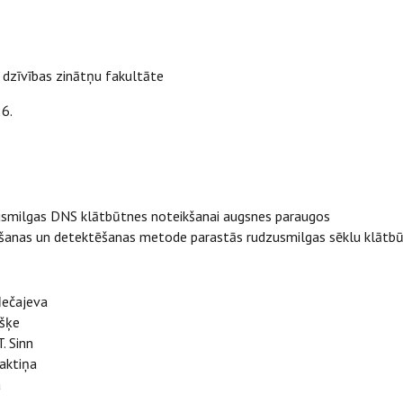
 dzīvības zinātņu fakultāte
6.
udzusmilgas DNS klātbūtnes noteikšanai augsnes paraugos
īšanas un detektēšanas metode parastās rudzusmilgas sēklu klātbū
Ņečajeva
ušķe
. Sinn
Kaktiņa
a