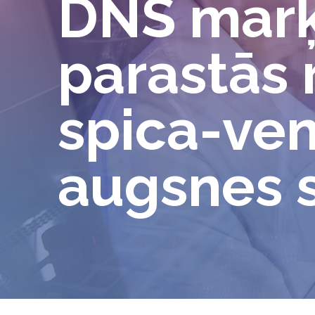
DNS marķ
parastās 
spica-ven
augsnes 