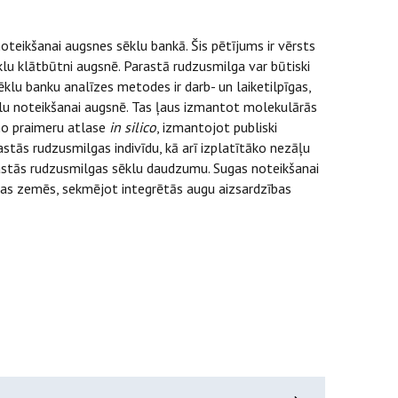
teikšanai augsnes sēklu bankā. Šis pētījums ir vērsts
lu klātbūtni augsnē. Parastā rudzusmilga var būtiski
lu banku analīzes metodes ir darb- un laiketilpīgas,
klu noteikšanai augsnē. Tas ļaus izmantot molekulārās
amo praimeru atlase
in silico
, izmantojot publiski
tās rudzusmilgas indivīdu, kā arī izplatītāko nezāļu
astās rudzusmilgas sēklu daudzumu. Sugas noteikšanai
bas zemēs, sekmējot integrētās augu aizsardzības