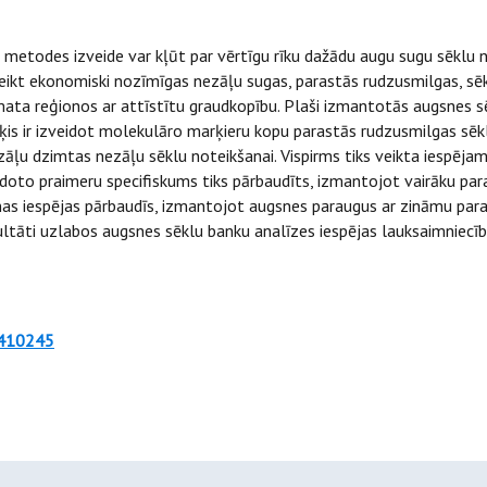
etodes izveide var kļūt par vērtīgu rīku dažādu augu sugu sēklu no
eikt ekonomiski nozīmīgas nezāļu sugas, parastās rudzusmilgas, sēk
ta reģionos ar attīstītu graudkopību. Plaši izmantotās augsnes sēk
rķis ir izveidot molekulāro marķieru kopu parastās rudzusmilgas sē
zāļu dzimtas nezāļu sēklu noteikšanai. Vispirms tiks veikta iespēj
to praimeru specifiskums tiks pārbaudīts, izmantojot vairāku paras
as iespējas pārbaudīs, izmantojot augsnes paraugus ar zināmu par
tāti uzlabos augsnes sēklu banku analīzes iespējas lauksaimniecī
7410245