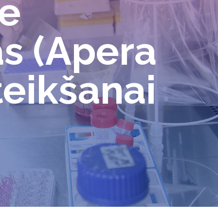
de
s (Apera
teikšanai