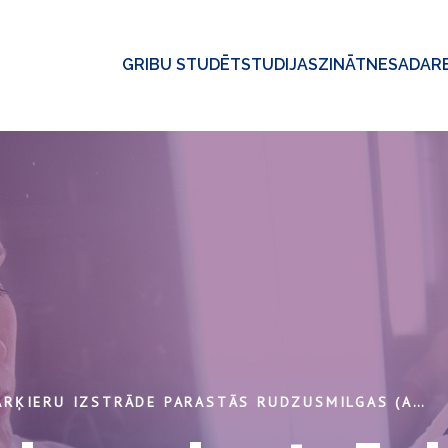
GRIBU STUDĒT
STUDIJAS
ZINĀTNE
SADAR
DNS MARĶIERU IZSTRĀDE PARASTĀS RUDZUSMILGAS (APERA SPICA-VENTI) SĒKLU NOTEIKŠANAI AUGSNES SĒKLU BANKĀ