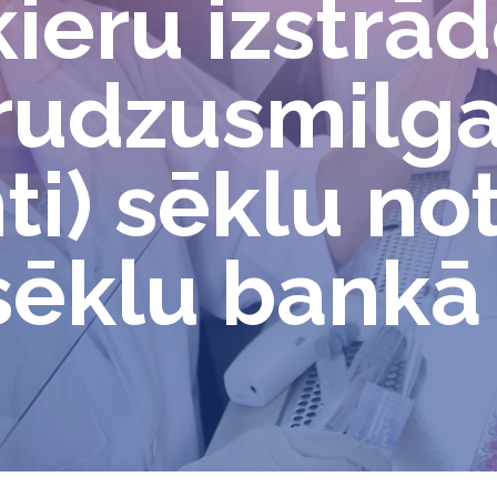
ieru izstrā
rudzusmilga
ti) sēklu no
sēklu bankā