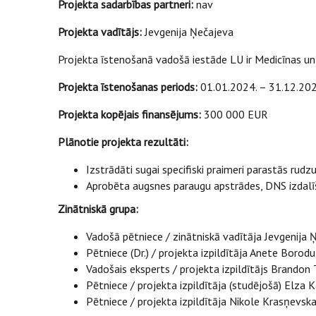
Projekta sadarbības partneri:
nav
Projekta vadītājs:
Jevgenija Ņečajeva
Projekta īstenošanā vadošā iestāde LU ir Medicīnas un
Projekta īstenošanas periods:
01.01.2024. – 31.12.202
Projekta kopējais finansējums:
300 000 EUR
Plānotie projekta rezultāti:
Izstrādāti sugai specifiski praimeri parastās r
Aprobēta augsnes paraugu apstrādes, DNS izdal
Zinātniskā grupa:
Vadošā pētniece / zinātniskā vadītāja Jevgenija 
Pētniece (Dr.) / projekta izpildītāja Anete Borod
Vadošais eksperts / projekta izpildītājs Brandon T
Pētniece / projekta izpildītāja (studējošā) Elza 
Pētniece / projekta izpildītāja Nikole Krasņevsk