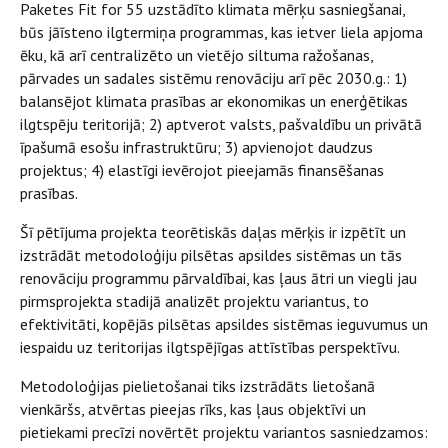
Paketes Fit for 55 uzstādīto klimata mērķu sasniegšanai,
būs jāīsteno ilgtermiņa programmas, kas ietver liela apjoma
ēku, kā arī centralizēto un vietējo siltuma ražošanas,
pārvades un sadales sistēmu renovāciju arī pēc 2030.g.: 1)
balansējot klimata prasības ar ekonomikas un enerģētikas
ilgtspēju teritorijā; 2) aptverot valsts, pašvaldību un privātā
īpašumā esošu infrastruktūru; 3) apvienojot daudzus
projektus; 4) elastīgi ievērojot pieejamās finansēšanas
prasības.
Šī pētījuma projekta teorētiskās daļas mērķis ir izpētīt un
izstrādāt metodoloģiju pilsētas apsildes sistēmas un tās
renovāciju programmu pārvaldībai, kas ļaus ātri un viegli jau
pirmsprojekta stadijā analizēt projektu variantus, to
efektivitāti, kopējās pilsētas apsildes sistēmas ieguvumus un
iespaidu uz teritorijas ilgtspējīgas attīstības perspektīvu.
Metodoloģijas pielietošanai tiks izstrādāts lietošanā
vienkāršs, atvērtas pieejas rīks, kas ļaus objektīvi un
pietiekami precīzi novērtēt projektu variantos sasniedzamos: