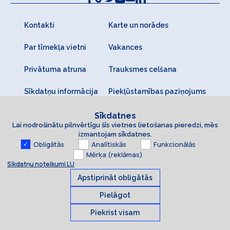
Kontakti
Karte un norādes
Par tīmekļa vietni
Vakances
Privātuma atruna
Trauksmes celšana
Sīkdatņu informācija
Piekļūstamības paziņojums
Sīkdatnes
Lai nodrošinātu pilnvērtīgu šīs vietnes lietošanas pieredzi, mēs
izmantojam sīkdatnes.
Obligātās
Analītiskās
Funkcionālās
Mērķa (reklāmas)
Sīkdatņu noteikumi LU
Apstiprināt obligātās
Pielāgot
Piekrist visam
Sīkdatnes
© 2026 Latvijas Universitāte. Visas tiesības aizsargātas