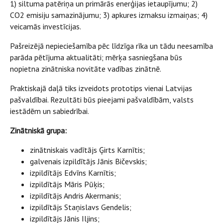
1) siltuma patēriņa un primārās enerģijas ietaupījumu; 2)
CO2 emisiju samazinājumu; 3) apkures izmaksu izmaiņas; 4)
veicamās investīcijas.
Pašreizējā nepieciešamība pēc līdzīga rīka un tādu neesamība
parāda pētījuma aktualitāti; mērķa sasniegšana būs
nopietna zinātniska novitāte vadības zinātnē.
Praktiskajā daļā tiks izveidots prototips vienai Latvijas
pašvaldībai. Rezultāti būs pieejami pašvaldībām, valsts
iestādēm un sabiedrībai.
Zinātniskā grupa:
zinātniskais vadītājs Ģirts Karnītis;
galvenais izpildītājs Jānis Bičevskis;
izpildītājs Edvīns Karnītis;
izpildītājs Māris Pūķis;
izpildītājs Andris Akermanis;
izpildītājs Staņislavs Gendelis;
izpildītājs Jānis Iljins;