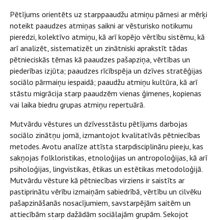
Pētījums orientēts uz starppaaudžu atmiņu pārnesi ar mērķi
noteikt paaudzes atmiņas saikni ar vēsturisko notikumu
pieredzi, kolektīvo atmiņu, kā arī kopējo vērtību sistēmu, kā
arī analizēt, sistematizēt un zinātniski aprakstīt tādas
pētnieciskās tēmas kā paaudzes pašapziņa, vērtības un
piederības izjūta; paaudzes rīcībspēja un dzīves stratēģijas
sociālo pārmaiņu iespaidā; paaudžu atmiņu kultūra, kā arī
stāstu migrācija starp paaudzēm vienas ģimenes, kopienas
vai laika biedru grupas atmiņu repertuārā.
Mutvārdu vēstures un dzīvesstāstu pētījums darbojas
sociālo zinātņu jomā, izmantojot kvalitatīvās pētniecības
metodes. Avotu analīze attīsta starpdisciplināru pieeju, kas
sakņojas folkloristikas, etnoloģijas un antropoloģijas, kā arī
psiholoģijas, lingvistikas, ētikas un estētikas metodoloģijā.
Mutvārdu vēsture kā pētniecības virziens ir saistīts ar
pastiprinātu vērību izmaiņām sabiedrībā, vērtību un cilvēku
pašapzināšanās nosacījumiem, savstarpējām saitēm un
attiecībām starp dažādām sociālajām grupām. Sekojot