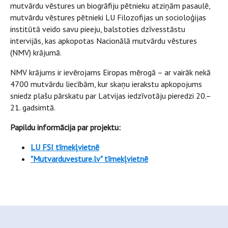
mutvārdu vēstures un biogrāfiju pētnieku atziņām pasaulē,
mutvārdu vēstures pētnieki LU Filozofijas un socioloģijas
institūtā veido savu pieeju, balstoties dzīvesstāstu
intervijās, kas apkopotas Nacionālā mutvārdu vēstures
(NMV) krājumā.
NMV krājums ir ievērojams Eiropas mērogā – ar vairāk nekā
4700 mutvārdu liecībām, kur skaņu ierakstu apkopojums
sniedz plašu pārskatu par Latvijas iedzīvotāju pieredzi 20.–
21. gadsimtā.
Papildu informācija par projektu:
LU FSI tīmekļvietnē
"Mutvarduvesture.lv" tīmekļvietnē