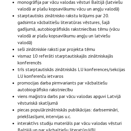
monogrāfija par vācu valodas vēsturi Baltijā (latviešu
valodā ar plašu kopsavilkumu vācu un angļu valodā)
starptautisks zinātnisko rakstu krājums par 20.
gadsimta vācbaltiešu literatūras vēstures, šajā
gadījumā, autobiogrāfiskās rakstniecības tēmu (vācu
valodā ar plašu kopsavilkumu angļu un latviešu
valodā)
seši zinātniskie raksti par projekta tēmu
vismaz 10 referāti starptautiskajās zinātniskajās
konferencēs
trīs starptautiskās zinātniskās LU konferences/sekcijas
LU konferenču ietvaros
promocijas darba pirmvariants par vācbaltiešu
autobiogrāfisko rakstniecību
viens maģistra darbs par vācu valodas apguvi Latvijā
vēsturiskā skatījumā
piecas populārzinātniskās publikācijas: darbsemināri,
priekšlasījumi, intervijas u.c.
interaktīvs studiju materiāls par vācu valodas vēsturi
Baltiijā un par vācbaltiešu literatūruVBL