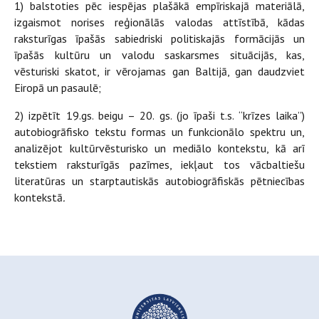
1) balstoties pēc iespējas plašākā empīriskajā materiālā,
izgaismot norises reģionālās valodas attīstībā, kādas
raksturīgas īpašās sabiedriski politiskajās formācijās un
īpašās kultūru un valodu saskarsmes situācijās, kas,
vēsturiski skatot, ir vērojamas gan Baltijā, gan daudzviet
Eiropā un pasaulē;
2) izpētīt 19.gs. beigu – 20. gs. (jo īpaši t.s. “krīzes laika”)
autobiogrāfisko tekstu formas un funkcionālo spektru un,
analizējot kultūrvēsturisko un mediālo kontekstu, kā arī
tekstiem raksturīgās pazīmes, iekļaut tos vācbaltiešu
literatūras un starptautiskās autobiogrāfiskās pētniecības
kontekstā
.