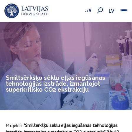
LV
Smiltsērkšķu sēklu eļļas iegūšanas
tehnoloģijas izstrāde, izmantojot
superkritisko CO2 ekstrakciju
Projekts
"
Smilšērkšķu sēklu eļļas iegūšanas tehnoloģijas