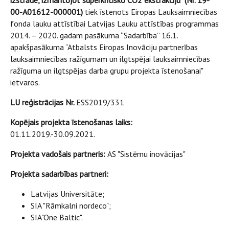
izstrāde, izmantojot superkritisko CO2 ekstrakciju
" (Nr.
19-
00-A01612-000001
)
tiek īstenots Eiropas Lauksaimniecības
fonda lauku attīstībai Latvijas Lauku attīstības programmas
2014. – 2020. gadam pasākuma “Sadarbība” 16.1.
apakšpasākuma “Atbalsts Eiropas Inovāciju partnerības
lauksaimniecības ražīgumam un ilgtspējai lauksaimniecības
ražīguma un ilgtspējas darba grupu projekta īstenošanai"
ietvaros.
LU reģistrācijas Nr.
ESS2019/331
Kopējais projekta īstenošanas laiks:
01.11.2019.-30.09.2021.
Projekta vadošais partneris:
AS "Sistēmu inovācijas"
Projekta sadarbības partneri:
Latvijas Universitāte;
SIA "Rāmkalni nordeco";
SIA"One Baltic".