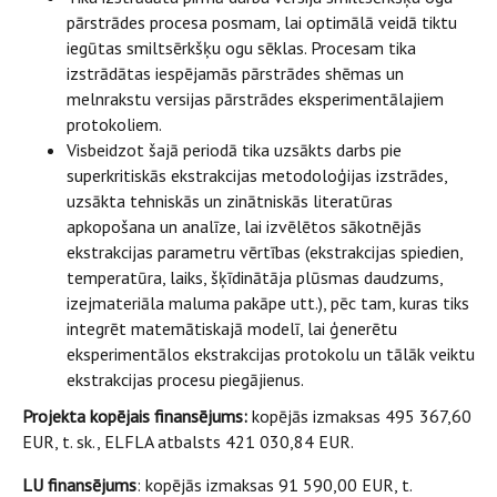
pārstrādes procesa posmam, lai optimālā veidā tiktu
iegūtas smiltsērkšķu ogu sēklas. Procesam tika
izstrādātas iespējamās pārstrādes shēmas un
melnrakstu versijas pārstrādes eksperimentālajiem
protokoliem.
Visbeidzot šajā periodā tika uzsākts darbs pie
superkritiskās ekstrakcijas metodoloģijas izstrādes,
uzsākta tehniskās un zinātniskās literatūras
apkopošana un analīze, lai izvēlētos sākotnējās
ekstrakcijas parametru vērtības (ekstrakcijas spiedien,
temperatūra, laiks, šķīdinātāja plūsmas daudzums,
izejmateriāla maluma pakāpe utt.), pēc tam, kuras tiks
integrēt matemātiskajā modelī, lai ģenerētu
eksperimentālos ekstrakcijas protokolu un tālāk veiktu
ekstrakcijas procesu piegājienus.
Projekta kopējais finansējums:
kopējās izmaksas 495 367,60
EUR, t. sk., ELFLA atbalsts 421 030,84 EUR.
LU finansējums
: kopējās izmaksas 91 590,00 EUR, t.