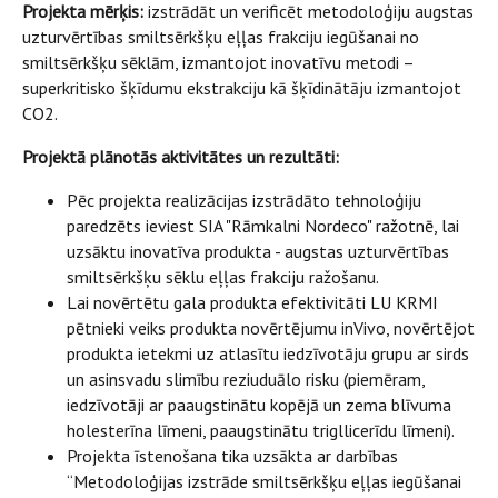
Projekta mērķis:
izstrādāt un verificēt metodoloģiju augstas
uzturvērtības smiltsērkšķu eļļas frakciju iegūšanai no
smiltsērkšķu sēklām, izmantojot inovatīvu metodi –
superkritisko šķīdumu ekstrakciju kā šķīdinātāju izmantojot
CO2.
Projektā plānotās aktivitātes
un rezultāti:
Pēc projekta realizācijas izstrādāto tehnoloģiju
paredzēts ieviest SIA "Rāmkalni Nordeco" ražotnē, lai
uzsāktu inovatīva produkta - augstas uzturvērtības
smiltsērkšķu sēklu eļļas frakciju ražošanu.
Lai novērtētu gala produkta efektivitāti LU KRMI
pētnieki veiks produkta novērtējumu inVivo, novērtējot
produkta ietekmi uz atlasītu iedzīvotāju grupu ar sirds
un asinsvadu slimību reziuduālo risku (piemēram,
iedzīvotāji ar paaugstinātu kopējā un zema blīvuma
holesterīna līmeni, paaugstinātu trigllicerīdu līmeni).
Projekta īstenošana tika uzsākta ar darbības
“Metodoloģijas izstrāde smiltsērkšķu eļļas iegūšanai