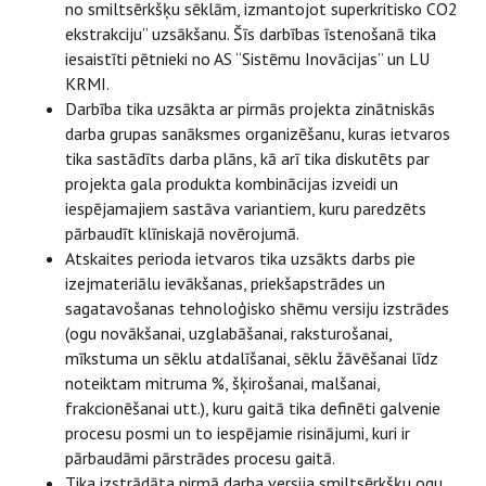
no smiltsērkšķu sēklām, izmantojot superkritisko CO2
ekstrakciju” uzsākšanu. Šīs darbības īstenošanā tika
iesaistīti pētnieki no AS “Sistēmu Inovācijas” un LU
KRMI.
Darbība tika uzsākta ar pirmās projekta zinātniskās
darba grupas sanāksmes organizēšanu, kuras ietvaros
tika sastādīts darba plāns, kā arī tika diskutēts par
projekta gala produkta kombinācijas izveidi un
iespējamajiem sastāva variantiem, kuru paredzēts
pārbaudīt klīniskajā novērojumā.
Atskaites perioda ietvaros tika uzsākts darbs pie
izejmateriālu ievākšanas, priekšapstrādes un
sagatavošanas tehnoloģisko shēmu versiju izstrādes
(ogu novākšanai, uzglabāšanai, raksturošanai,
mīkstuma un sēklu atdalīšanai, sēklu žāvēšanai līdz
noteiktam mitruma %, šķirošanai, malšanai,
frakcionēšanai utt.), kuru gaitā tika definēti galvenie
procesu posmi un to iespējamie risinājumi, kuri ir
pārbaudāmi pārstrādes procesu gaitā.
Tika izstrādāta pirmā darba versija smiltsērkšķu ogu