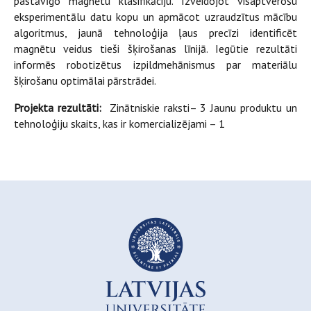
pastāvīgo magnētu klasifikāciju. Izveidojot visaptverošu
eksperimentālu datu kopu un apmācot uzraudzītus mācību
algoritmus, jaunā tehnoloģija ļaus precīzi identificēt
magnētu veidus tieši šķirošanas līnijā. Iegūtie rezultāti
informēs robotizētus izpildmehānismus par materiālu
šķirošanu optimālai pārstrādei.
Projekta rezultāti:
Zinātniskie raksti– 3 Jaunu produktu un
tehnoloģiju skaits, kas ir komercializējami – 1