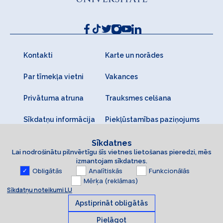
Kontakti
Karte un norādes
Par tīmekļa vietni
Vakances
Privātuma atruna
Trauksmes celšana
Sīkdatņu informācija
Piekļūstamības paziņojums
Sīkdatnes
Lai nodrošinātu pilnvērtīgu šīs vietnes lietošanas pieredzi, mēs
izmantojam sīkdatnes.
Obligātās
Analītiskās
Funkcionālās
Mērķa (reklāmas)
Sīkdatņu noteikumi LU
Apstiprināt obligātās
Pielāgot