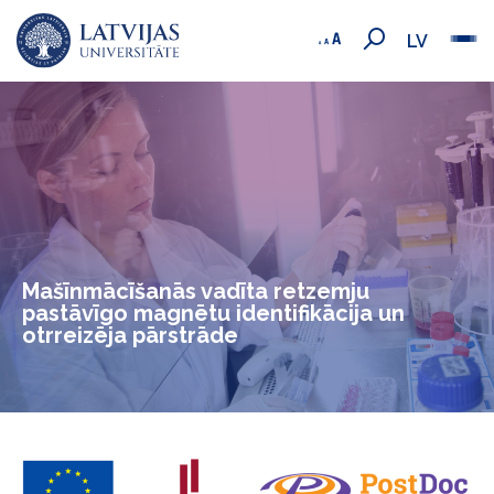
LV
Mašīnmācīšanās vadīta retzemju
pastāvīgo magnētu identifikācija un
otrreizēja pārstrāde