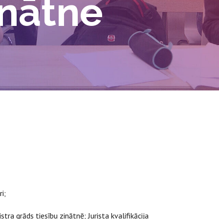
inātne
i;
tra grāds tiesību zinātnē; Jurista kvalifikācija