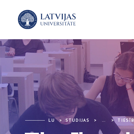
LU
STUDIJAS
...
TIESĪ