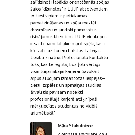
salīdzinoši labākās orientēšanās spējas
šajos "džungļos" ir LU JF absolventiem,
jo tieši viņiem ir pietiekamas
pamatzināšanas un spēja meklēt
drosmīgus un juridiski pamatotus
risinājumus klientiem. LU JF vienkopus
ir sastopami labākie mācībspēki, kas ir
kā "vaļi", uz kuriem balstās Latvijas
tiesību zinātne. Profesionālo kontaktu
loks, kas te iegūts, būs ļoti vērtīgs
visai turpmākajai karjerai. Savukārt
ārpus studijām izmantotās iespējas–
tiesu izspēles un apmaiņas studijas
ārvalstīs pavisam noteikti
profesionālajā karjerā atšķir īpaši
mērķtiecīgos studentus no vidējā
aritmētiskā."
Māra Stabulniece
Zvērināta advokāte ZAB