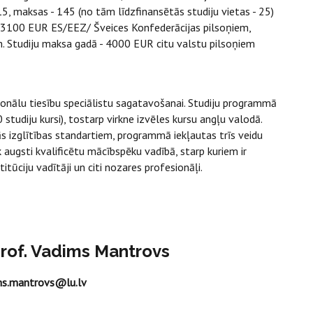
15, maksas - 145 (no tām līdzfinansētās studiju vietas - 25)
 3100 EUR ES/EEZ/ Šveices Konfederācijas pilsoņiem,
. Studiju maksa gadā - 4000 EUR citu valstu pilsoņiem
nālu tiesību speciālistu sagatavošanai. Studiju programmā
 studiju kursi), tostarp virkne izvēles kursu angļu valodā.
s izglītības standartiem, programmā iekļautas trīs veidu
k augsti kvalificētu mācībspēku vadībā, starp kuriem ir
titūciju vadītāji un citi nozares profesionāļi.
rof. Vadims Mantrovs
ms.mantrovs@lu.lv