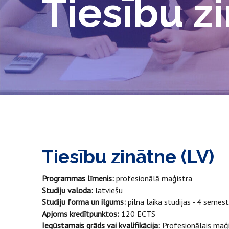
Tiesību z
Tiesību zinātne (LV)
Programmas līmenis:
profesionālā maģistra
Studiju valoda:
latviešu
Studiju forma un ilgums:
pilna laika studijas - 4 semestr
Apjoms kredītpunktos:
120 ECTS
Iegūstamais grāds vai kvalifikācija:
Profesionālais maģis