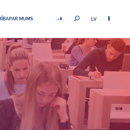
BĪBA
PAR MUMS
LV