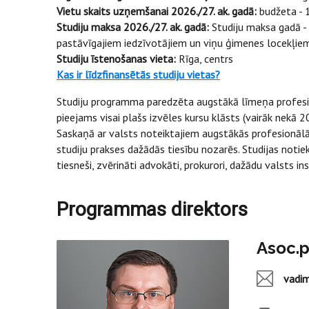
Vietu skaits uzņemšanai 2026./27. ak. gadā:
budžeta - 
Studiju maksa 2026./27. ak. gadā:
Studiju maksa gadā -
pastāvīgajiem iedzīvotājiem un viņu ģimenes locekļiem
Studiju īstenošanas vieta:
Rīga, centrs
Kas ir līdzfinansētās studiju vietas?
Studiju programma paredzēta augstākā līmeņa profesio
pieejams visai plašs izvēles kursu klāsts (vairāk nekā 20
Saskaņā ar valsts noteiktajiem augstākās profesionālā
studiju prakses dažādās tiesību nozarēs. Studijas notie
tiesneši, zvērināti advokāti, prokurori, dažādu valsts ins
Programmas direktors
Asoc.p
vadi