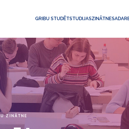
GRIBU STUDĒT
STUDIJAS
ZINĀTNE
SADAR
BU ZINĀTNE