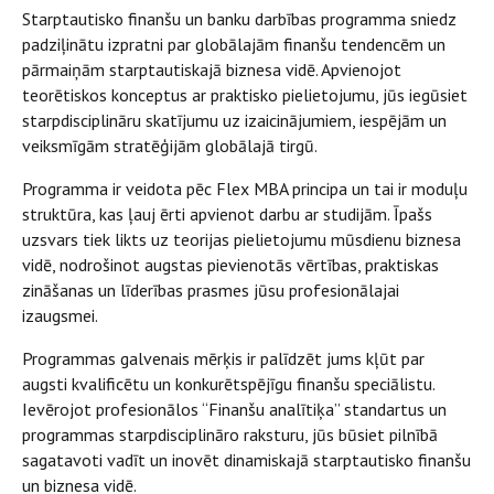
Starptautisko finanšu un banku darbības programma sniedz
padziļinātu izpratni par globālajām finanšu tendencēm un
pārmaiņām starptautiskajā biznesa vidē. Apvienojot
teorētiskos konceptus ar praktisko pielietojumu, jūs iegūsiet
starpdisciplināru skatījumu uz izaicinājumiem, iespējām un
veiksmīgām stratēģijām globālajā tirgū.
Programma ir veidota pēc Flex MBA principa un tai ir moduļu
struktūra, kas ļauj ērti apvienot darbu ar studijām. Īpašs
uzsvars tiek likts uz teorijas pielietojumu mūsdienu biznesa
vidē, nodrošinot augstas pievienotās vērtības, praktiskas
zināšanas un līderības prasmes jūsu profesionālajai
izaugsmei.
Programmas galvenais mērķis ir palīdzēt jums kļūt par
augsti kvalificētu un konkurētspējīgu finanšu speciālistu.
Ievērojot profesionālos “Finanšu analītiķa” standartus un
programmas starpdisciplināro raksturu, jūs būsiet pilnībā
sagatavoti vadīt un inovēt dinamiskajā starptautisko finanšu
un biznesa vidē.