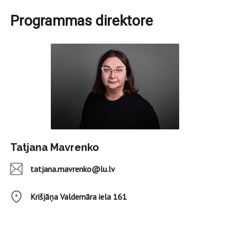
Programmas direktore
Tatjana Mavrenko
tatjana.mavrenko@lu.lv
Krišjāņa Valdemāra iela 161