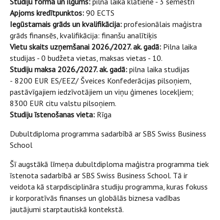
Studiju forma un ilgums:
pilna laika klātiene - 3 semestri
Apjoms kredītpunktos:
90 ECTS
Iegūstamais grāds un kvalifikācija:
profesionālais maģistra
grāds finansēs, kvalifikācija: finanšu analītiķis
Vietu skaits uzņemšanai 2026./2027. ak. gadā:
Pilna laika
studijas - 0 budžeta vietas, maksas vietas - 10.
Studiju maksa 2026./2027. ak. gadā:
pilna laika studijas
-
8200 EUR ES/EEZ/ Šveices Konfederācijas pilsoņiem,
pastāvīgajiem iedzīvotājiem un viņu ģimenes locekļiem;
8300 EUR citu valstu pilsoņiem.
Studiju īstenošanas vieta:
Rīga
Dubultdiploma programma sadarbībā ar SBS Swiss Business
School
Šī augstākā līmeņa dubultdiploma maģistra programma tiek
īstenota sadarbībā ar SBS Swiss Business School. Tā ir
veidota kā starpdisciplināra studiju programma, kuras fokuss
ir korporatīvās finanses un globālās biznesa vadības
jautājumi starptautiskā kontekstā.