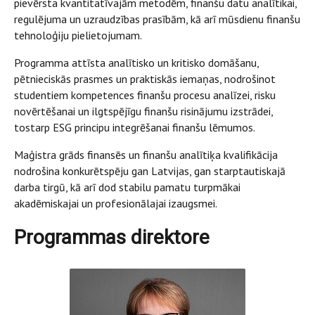
pievērsta kvantitatīvajām metodēm, finanšu datu analītikai,
regulējuma un uzraudzības prasībām, kā arī mūsdienu finanšu
tehnoloģiju pielietojumam.
Programma attīsta analītisko un kritisko domāšanu,
pētnieciskās prasmes un praktiskās iemaņas, nodrošinot
studentiem kompetences finanšu procesu analīzei, risku
novērtēšanai un ilgtspējīgu finanšu risinājumu izstrādei,
tostarp ESG principu integrēšanai finanšu lēmumos.
Maģistra grāds finansēs un finanšu analītiķa kvalifikācija
nodrošina konkurētspēju gan Latvijas, gan starptautiskajā
darba tirgū, kā arī dod stabilu pamatu turpmākai
akadēmiskajai un profesionālajai izaugsmei.
Programmas direktore