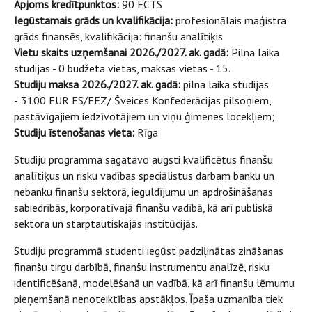
Apjoms kredītpunktos:
90 ECTS
Iegūstamais grāds un kvalifikācija:
profesionālais maģistra
grāds finansēs, kvalifikācija: finanšu analītiķis
Vietu skaits uzņemšanai 2026./2027. ak. gadā:
Pilna laika
studijas - 0 budžeta vietas, maksas vietas - 15.
Studiju maksa 2026./2027. ak. gadā:
pilna laika studijas
-
3100 EUR ES/EEZ/ Šveices Konfederācijas pilsoņiem,
pastāvīgajiem iedzīvotājiem un viņu ģimenes locekļiem;
Studiju īstenošanas vieta:
Rīga
Studiju programma sagatavo augsti kvalificētus finanšu
analītiķus un risku vadības speciālistus darbam banku un
nebanku finanšu sektorā, ieguldījumu un apdrošināšanas
sabiedrībās, korporatīvajā finanšu vadībā, kā arī publiskā
sektora un starptautiskajās institūcijās.
Studiju programmā studenti iegūst padziļinātas zināšanas
finanšu tirgu darbībā, finanšu instrumentu analīzē, risku
identificēšanā, modelēšanā un vadībā, kā arī finanšu lēmumu
pieņemšanā nenoteiktības apstākļos. Īpaša uzmanība tiek