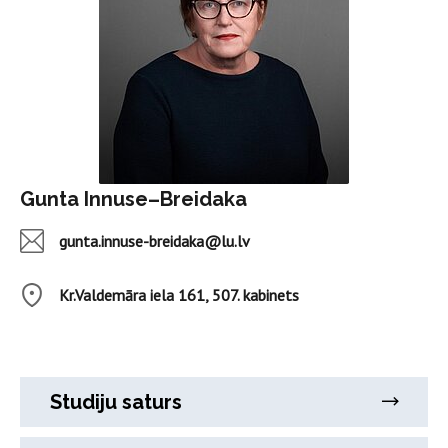
Gunta Innuse–Breidaka
gunta.innuse-breidaka@lu.lv
Kr.Valdemāra iela 161, 507. kabinets
Studiju saturs