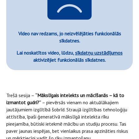
Video nav redzams, jo neizvēlējāties funkcionālās
sīkdatnes.
Lai noskatītos video, lūdzu,
sīkdatņu uzstādījumos
aktivizējiet funkcionālās sīkdatnes.
Trešā sesija –
“Mākslīgais intelekts un mācīšanās – kā to
izmantot gudri?”
– pievērsās vienam no aktuālākajiem
jautājumiem izglītībā šobrīd. Straujā izglītības tehnoloģiju
attīstība, īpaši ģeneratīvā mākslīgā intelekta rīku
pieejamība, būtiski ietekmē mācību un studiju procesu. Tas
paver jaunas iespējas, bet vienlaikus prasa apzināties riskus
un mērķtiecīgi vadīt šo rīku izmantošanu.