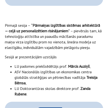
Pirmajā sesija –
“Pārmaiņas izglītības sistēmas arhitektūrā
— ceļā uz personalizētiem risinājumiem”
– pievērsās tam, kā
tehnoloģiju attīstība un paaudžu mācīšanās paradumu
maiņa virza izglītību prom no vienota, lineāra modeļa uz
elastīgāku, individuālām vajadzībām pielāgotu pieeju.
Sesijā ar prezentācijām uzstājās
LU padomes priekšsēdētājs prof.
Mārcis Auziņš
,
ASV Nacionālās izglītības un ekonomikas centra
globālās stratēģijas un pētniecības vadītāja
Treisija
Bērnsa
,
LU Doktorantūras skolas direktore prof.
Zanda
Rubene
.