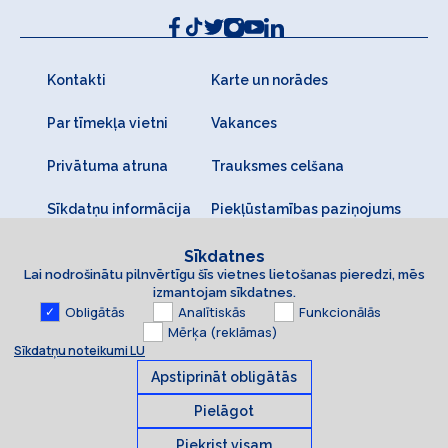
Kontakti
Karte un norādes
Par tīmekļa vietni
Vakances
Privātuma atruna
Trauksmes celšana
Sīkdatņu informācija
Piekļūstamības paziņojums
Sīkdatnes
Lai nodrošinātu pilnvērtīgu šīs vietnes lietošanas pieredzi, mēs
izmantojam sīkdatnes.
Obligātās
Analītiskās
Funkcionālās
Mērķa (reklāmas)
Sīkdatņu noteikumi LU
Apstiprināt obligātās
Pielāgot
Piekrist visam