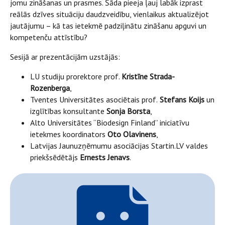
jomu zināšanas un prasmes. Šāda pieeja ļauj labāk izprast
reālās dzīves situāciju daudzveidību, vienlaikus aktualizējot
jautājumu – kā tas ietekmē padziļinātu zināšanu apguvi un
kompetenču attīstību?
Sesijā ar prezentācijām uzstājās:
LU studiju prorektore prof.
Kristīne Strada-
Rozenberga
,
Tventes Universitātes asociētais prof.
Stefans Koijs
un
izglītības konsultante
Sonja Borsta
,
Alto Universitātes “Biodesign Finland” iniciatīvu
ietekmes koordinators
Oto Olavinens
,
Latvijas Jaunuzņēmumu asociācijas Startin.LV valdes
priekšsēdētājs
Ernests Jenavs
.