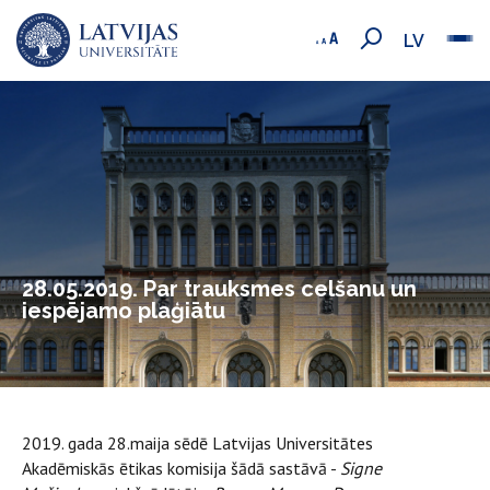
LV
28.05.2019. Par trauksmes celšanu un
iespējamo plaģiātu
2019. gada 28.maija sēdē Latvijas Universitātes
Akadēmiskās ētikas komisija šādā sastāvā -
Signe