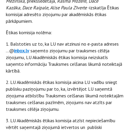
Mežinska,
priekšsēdētāja,
Rasma Mozere,
Dace
Kazāka
,
Dace Raipale, Alise Paula Zīverte -
izskatīja Ētikas
komisijai adresēto ziņojumu par akadēmiskās ētikas
pārkāpumiem.
Ētikas komisija nolēma:
1. Balstoties uz to, ka LU nav atzinusi no e-pasta adreses
...@
inbox.lv
saņemto ziņojumu par trauksmes cēlēja
ziņojumu, LU Akadēmiskās ētikas komisija neizskatīs
saņemto informāciju Trauksmes celšanas likumā noteiktajā
kārtībā.
2. LU Akadēmiskās ētikas komisija aicina LU vadību sniegt
publisku paziņojumu par to, ka, izvērtējot LU saņemtā
ziņojuma atbilstību Trauksmes celšanas likumā noteiktajām
trauksmes celšanas pazīmēm, ziņojums nav atzīts par
trauksmes cēlēja ziņojumu.
3. LU Akadēmiskās ētikas komisija atzīst nepieciešamību
vērtēt saņemtajā ziņojumā ietvertos un publiski