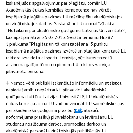
izskanējušos apgalvojumus par plaģiātu, tomēr LU
Akadēmiskās ētikas komisijas kompetence nav vērtēt
iespējamā plaģiāta pazīmes LU mācībspēku akadēmiskajos
un zinātniskajos darbos. Saskaņā ar LU normatīvā akta
“Noteikumi par akadēmisko godīgumu Latvijas Universitātē”,
kas apstiprināti ar 25.02.2013. Senāta lēmumu Nr.287,
1.pielikuma “Plaģiāts un tā konstatēšana” 3.punktu
iespējamā plaģiāta pazīmes izvērtē un plaģiātu konstatē LU
rektora izveidota ekspertu komisija, pēc kuras sniegtā
atzinuma galīgo lēmumu pieņem LU rektors vai viņa
pilnvarota persona.
4. Ņemot vērā publiski izskanējušo informāciju un atzīstot
nepieciešamību nepārtraukti pilnveidot akadēmiskā
godīguma kultūru Latvijas Universitātē, LU Akadēmiskās
ētikas komisija aicina LU vadību veicināt LU saimē diskusijas
par akadēmiskā godīguma prasību (
t.sk
. atsauču
noformējuma prasību) pilnveidošanu un ievērošanu LU
studentu noslēguma darbos, promocijas darbos un
akadēmiskā personāla zinātniskajās publikācijās. LU