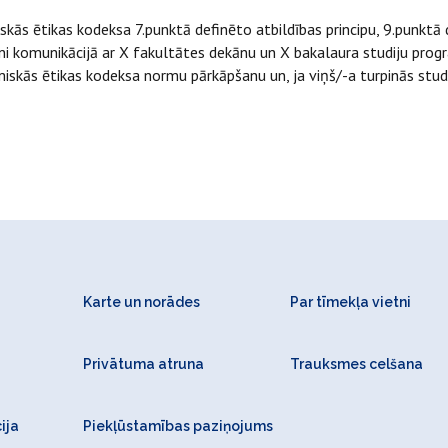
iskās ētikas kodeksa 7.punktā definēto atbildības principu, 9.punktā 
lni komunikācijā ar X fakultātes dekānu un X bakalaura studiju pro
kās ētikas kodeksa normu pārkāpšanu un, ja viņš/-a turpinās studij
Karte un norādes
Par tīmekļa vietni
Privātuma atruna
Trauksmes celšana
ija
Piekļūstamības paziņojums