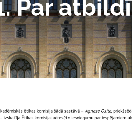
1. Par atbild
Akadēmiskās ētikas komisija šādā sastāvā –
Agnese Osīte,
priekšsēd
– izskatīja Ētikas komisijai adresēto iesniegumu par iespējamiem 