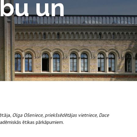
ību un
ētāja,
Olga Ošeniece,
priekšsēdētājas vietniece, Dace
akadēmiskās ētikas pārkāpumiem.