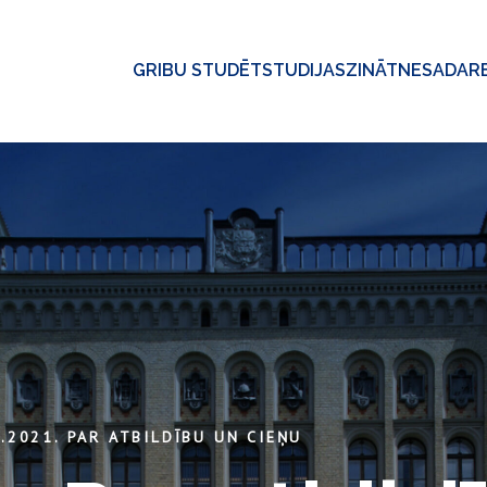
GRIBU STUDĒT
STUDIJAS
ZINĀTNE
SADAR
.2021. PAR ATBILDĪBU UN CIEŅU