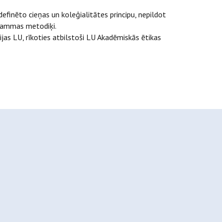
definēto cieņas un koleģialitātes principu, nepildot
grammas metodiķi.
as LU, rīkoties atbilstoši LU Akadēmiskās ētikas