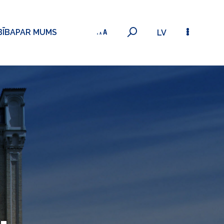
BĪBA
PAR MUMS
LV