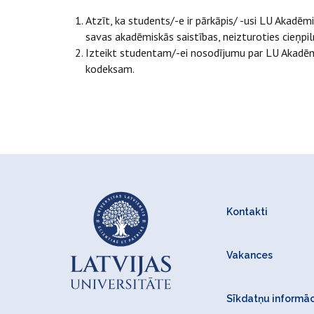
Atzīt, ka students/-e ir pārkāpis/ -usi LU Akadēm
savas akadēmiskās saistības, neizturoties cieņpi
Izteikt studentam/-ei nosodījumu par LU Akadēmis
kodeksam.
Kontakti
Vakances
Sīkdatņu informāc