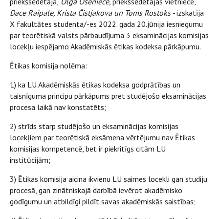
priekšsēdētāja,
Olga Ošeniece,
priekšsēdētājas vietniece,
Dace Raipale, Krista Čistjakova un Toms Rostoks -
izskatīja
X fakultātes studenta/-es 2022. gada 20.jūnija iesniegumu
par teorētiskā valsts pārbaudījuma 3 eksaminācijas komisijas
locekļu iespējamo Akadēmiskās ētikas kodeksa pārkāpumu.
Ētikas komisija nolēma:
1) ka LU Akadēmiskās ētikas kodeksa godprātības un
taisnīguma principu pārkāpums pret studējošo eksaminācijas
procesa laikā nav konstatēts;
2) strīds starp studējošo un eksaminācijas komisijas
locekļiem par teorētiskā eksāmena vērtējumu nav Ētikas
komisijas kompetencē, bet ir piekritīgs citām LU
institūcijām;
3) Ētikas komisija aicina ikvienu LU saimes locekli gan studiju
procesā, gan zinātniskajā darbībā ievērot akadēmisko
godīgumu un atbildīgi pildīt savas akadēmiskās saistības;