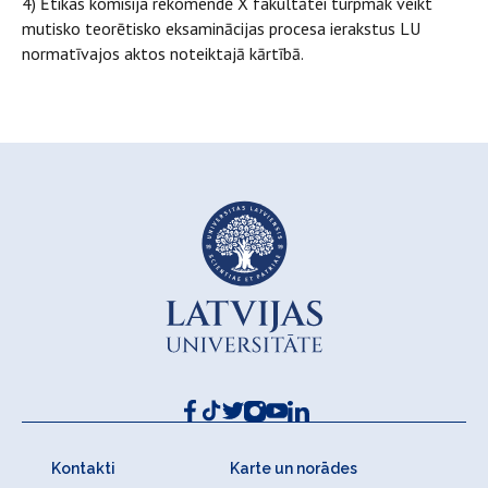
4) Ētikas komisija rekomendē X fakultātei turpmāk veikt
mutisko teorētisko eksaminācijas procesa ierakstus LU
normatīvajos aktos noteiktajā kārtībā.
Kontakti
Karte un norādes