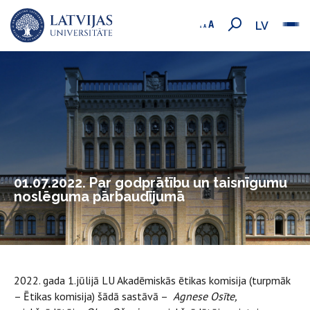
LV
01.07.2022. Par godprātību un taisnīgumu
noslēguma pārbaudījumā
2022. gada 1.jūlijā LU Akadēmiskās ētikas komisija (turpmāk
– Ētikas komisija) šādā sastāvā –
Agnese Osīte,