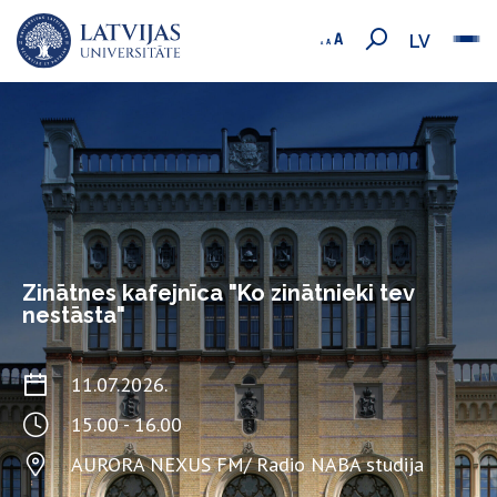
LV
Zinātnes kafejnīca "Ko zinātnieki tev
nestāsta"
11.07.2026.
15.00 - 16.00
AURORA NEXUS FM/ Radio NABA studija