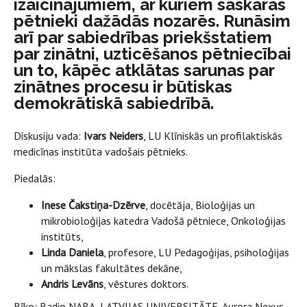
izaicinājumiem, ar kuriem saskaras
pētnieki dažādās nozarēs. Runāsim
arī par sabiedrības priekšstatiem
par zinātni, uzticēšanos pētniecībai
un to, kāpēc atklātas sarunas par
zinātnes procesu ir būtiskas
demokrātiskā sabiedrībā.
Diskusiju vada:
Ivars Neiders
, LU Klīniskās un profilaktiskās
medicīnas institūta vadošais pētnieks.
Piedalās:
Inese Čakstiņa-Dzērve
, docētāja, Bioloģijas un
mikrobioloģijas katedra Vadošā pētniece, Onkoloģijas
institūts,
Linda Daniela
, profesore, LU Pedagoģijas, psiholoģijas
un mākslas fakultātes dekāne,
Andris Levāns
, vēstures doktors.
Rīko: Radio NABA, LATVIJAS UNIVERSITĀTE, Aurora Nexus