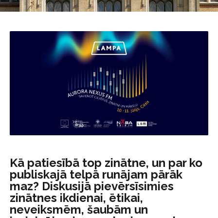
Kā patiesībā top zinātne, un par ko
publiskajā telpā runājam pārāk
maz? Diskusijā pievērsīsimies
zinātnes ikdienai, ētikai,
neveiksmēm, šaubām un