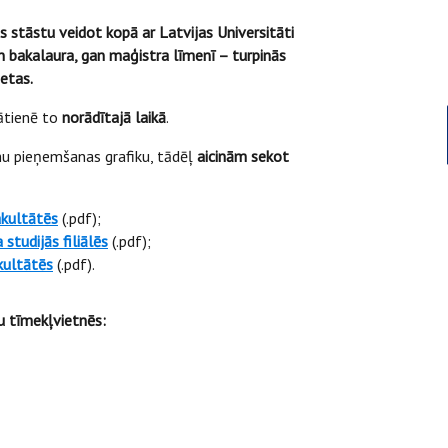
s stāstu veidot kopā ar Latvijas Universitāti
an bakalaura, gan maģistra līmenī – turpinās
etas.
lātienē to
norādītajā laikā
.
umu pieņemšanas grafiku, tādēļ
aicinām sekot
akultātēs
(.pdf);
studijās filiālēs
(.pdf);
kultātēs
(.pdf).
u tīmekļvietnēs: