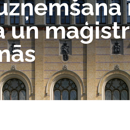
uzņemšana ī
 un maģistr
mās