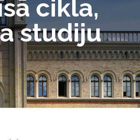
sā cikla,
a studiju