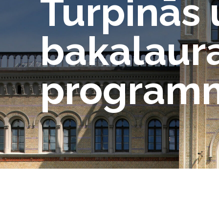
Turpinās 
bakalaura
program