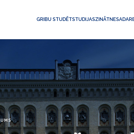
GRIBU STUDĒT
STUDIJAS
ZINĀTNE
SADAR
KUMS