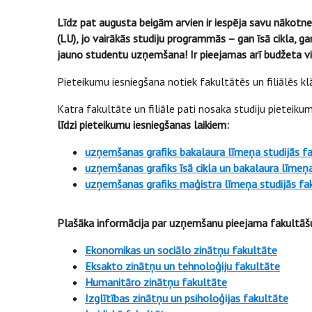
Līdz pat augusta beigām arvien ir iespēja savu nākotne
(LU), jo vairākās studiju programmās – gan īsā cikla, g
jauno studentu uzņemšana! Ir pieejamas arī budžeta vi
Pieteikumu iesniegšana notiek fakultātēs un filiālēs k
Katra fakultāte un filiāle pati nosaka studiju pieteik
līdzi pieteikumu iesniegšanas laikiem:
uzņemšanas grafiks bakalaura līmeņa studijās f
uzņemšanas grafiks īsā cikla un bakalaura līmeņa 
uzņemšanas grafiks maģistra līmeņa studijās fa
Plašāka informācija par uzņemšanu pieejama fakultāš
Ekonomikas un sociālo zinātņu fakultāte
Eksakto zinātņu un tehnoloģiju fakultāte
Humanitāro zinātņu fakultāte
Izglītības zinātņu un psiholoģijas fakultāte