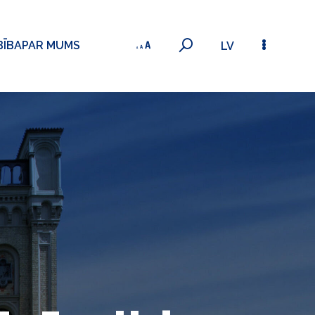
BĪBA
PAR MUMS
LV