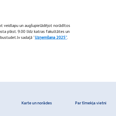
dot veidlapu un augšupielādējot norādītos
ta plkst. 9.00 līdz katras fakultātes un
bustudet.lv sadaļā “
Uzņemšana 2025”
.
Karte un norādes
Par tīmekļa vietni