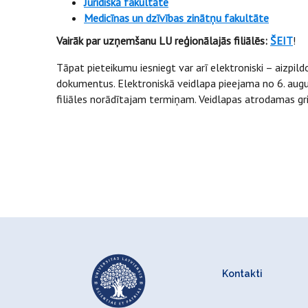
Juridiskā fakultāte
Medicīnas un dzīvības zinātņu fakultāte
Vairāk par uzņemšanu LU reģionālajās filiālēs:
ŠEIT
!
Tāpat pieteikumu iesniegt var arī elektroniski – aizpil
dokumentus. Elektroniskā veidlapa pieejama no 6. augus
filiāles norādītajam termiņam. Veidlapas atrodamas gri
Kontakti