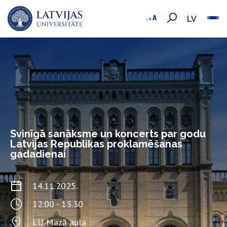
LV
Svinīgā sanāksme un koncerts par godu
Latvijas Republikas proklamēšanas
gadadienai
14.11.2025.
12.00 - 13.30
LU Mazā aula