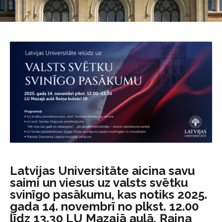
Latvijas Universitāte aicina savu
saimi un viesus uz valsts svētku
svinīgo pasākumu, kas notiks 2025.
gada 14. novembrī no plkst. 12.00
līdz 13.30 LU Mazajā aulā, Raiņa