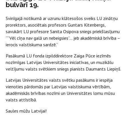
bulvārī 19.
Svinīgajā notikumā ar uzrunu klātesošos sveiks LU zinātņu
prorektors, asociētais profesors Guntars Kitenbergs,
savukārt LU profesore Sanita Osipova sniegs priekšlasījumu
““Vēl cīņa nav galā un nebeigsies”... jeb akadēmiskā brīvība –
ierocis valstiskuma sardzē.”
Pasākumā LU fonda izpilddirektore Zaiga Pūce iezīmēs
nozīmīgas Latvijas Universitātes iniciatīvas, un muzikālu
veltījumu valsts svētkiem sniegs pianists Daumants Liepiņš.
Latvijas Universitātes valsts svētku pasākums ir iespēja
vienoties pārdomās par Latvijas valstiskuma vērtībām,
akadēmiskās brīvības nozīmi un Universitātes lomu mūsu
valsts attīstībā.
Saules mūžu Latvijai!