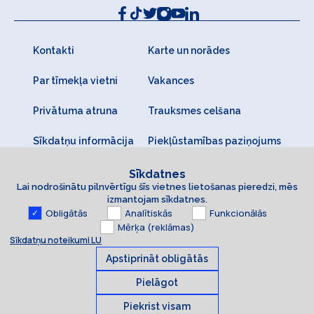
Kontakti
Karte un norādes
Par tīmekļa vietni
Vakances
Privātuma atruna
Trauksmes celšana
Sīkdatņu informācija
Piekļūstamības paziņojums
Sīkdatnes
Lai nodrošinātu pilnvērtīgu šīs vietnes lietošanas pieredzi, mēs
izmantojam sīkdatnes.
Obligātās
Analītiskās
Funkcionālās
Mērķa (reklāmas)
Sīkdatņu noteikumi LU
Apstiprināt obligātās
Pielāgot
Piekrist visam