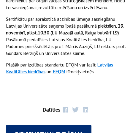
darbiniekus par organizācijas stratēģiskajiem mērķiem, rīcību
to sasniegšanai, rezultātu mērīšanu un izvērtēšanu.
Sertifikātu par aprakstītā atzinības līmeņa sasniegšanu
Latvijas Universitāte saņems īpašā pasākumā
piektdien, 29.
novembrī, plkst.10.30 (LU Mazajā aulā, Raiņa bulvārī 19)
.
Pasākumā piedalīsies Latvijas Kvalitātes biedrība, LU
Padomes priekšsēdētājs prof. Mārcis Auziņš, LU rektors prof.
Gundars Bērziņš un Universitātes saime.
Plašāk par izcilības standartu EFQM var lasīt
Latvijas
Kvalitātes biedrības
un
EFQM
tīmekļvietnēs.
Dalīties