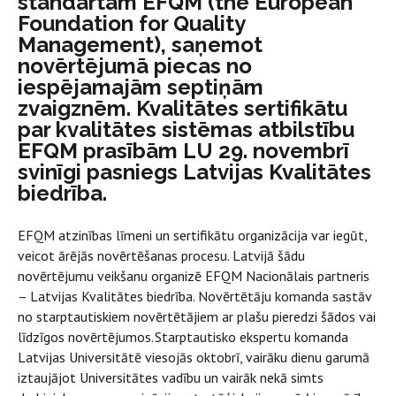
standartam EFQM (the European
Foundation for Quality
Management), saņemot
novērtējumā piecas no
iespējamajām septiņām
zvaigznēm. Kvalitātes sertifikātu
par kvalitātes sistēmas atbilstību
EFQM prasībām LU 29. novembrī
svinīgi pasniegs Latvijas Kvalitātes
biedrība.
EFQM atzinības līmeni un sertifikātu organizācija var iegūt,
veicot ārējās novērtēšanas procesu. Latvijā šādu
novērtējumu veikšanu organizē EFQM Nacionālais partneris
– Latvijas Kvalitātes biedrība. Novērtētāju komanda sastāv
no starptautiskiem novērtētājiem ar plašu pieredzi šādos vai
līdzīgos novērtējumos. Starptautisko ekspertu komanda
Latvijas Universitātē viesojās oktobrī, vairāku dienu garumā
iztaujājot Universitātes vadību un vairāk nekā simts