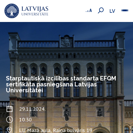
LV
Starptautiskā izcilības standarta EFQM
sertifikāta pasniegšana Latvijas
Universitātei
29.11.2024.
10.30
LU Mazā aula, Raiņa bulvāris 19