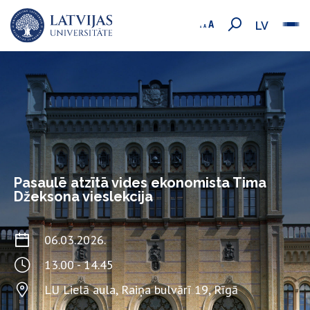
LV
Pasaulē atzītā vides ekonomista Tima
Džeksona vieslekcija
06.03.2026.
13.00 - 14.45
LU Lielā aula, Raiņa bulvārī 19, Rīgā