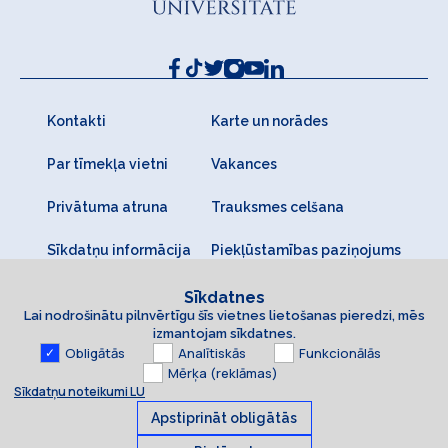
Kontakti
Karte un norādes
Par tīmekļa vietni
Vakances
Privātuma atruna
Trauksmes celšana
Sīkdatņu informācija
Piekļūstamības paziņojums
Sīkdatnes
Lai nodrošinātu pilnvērtīgu šīs vietnes lietošanas pieredzi, mēs
izmantojam sīkdatnes.
Obligātās
Analītiskās
Funkcionālās
Mērķa (reklāmas)
Sīkdatņu noteikumi LU
Apstiprināt obligātās