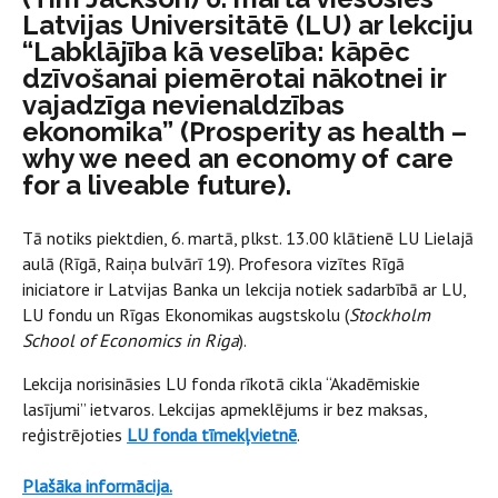
Latvijas Universitātē (LU) ar lekciju
“Labklājība kā veselība: kāpēc
dzīvošanai piemērotai nākotnei ir
vajadzīga nevienaldzības
ekonomika” (Prosperity as health –
why we need an economy of care
for a liveable future).
Tā notiks piektdien, 6. martā, plkst. 13.00 klātienē LU Lielajā
aulā (Rīgā, Raiņa bulvārī 19). Profesora vizītes Rīgā
iniciatore ir Latvijas Banka un lekcija notiek sadarbībā ar LU,
LU fondu un Rīgas Ekonomikas augstskolu (
Stockholm
School of Economics in Riga
).
Lekcija norisināsies LU fonda rīkotā cikla “Akadēmiskie
lasījumi” ietvaros. Lekcijas apmeklējums ir bez maksas,
reģistrējoties
LU fonda tīmekļvietnē
.
Plašāka informācija.