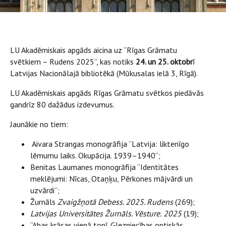
LU Akadēmiskais apgāds aicina uz “Rīgas Grāmatu
svētkiem – Rudens 2025”, kas notiks
24. un 25. oktobr
ī
Latvijas Nacionālajā bibliotēkā (Mūkusalas ielā 3, Rīgā).
LU Akadēmiskais apgāds Rīgas Grāmatu svētkos piedāvās
gandrīz 80 dažādus izdevumus.
Jaunākie no tiem:
Aivara Strangas monogrāfija “Latvija: liktenīgo
lēmumu laiks. Okupācija. 1939–1940”;
Benitas Laumanes monogrāfija “Identitātes
meklējumi: Nīcas, Otaņķu, Pērkones mājvārdi un
uzvārdi”;
Žurnāls
Zvaigžņotā Debess. 2025. Rudens
(269);
Latvijas Universitātes Žurnāls. Vēsture.
2025
(19);
“Abas krāsas vienā tonī. Glezniecības optiskās