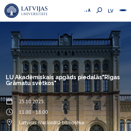
LV
LU Akadēmiskais apgāds piedalās"Rīgas
Grāmatu svētkos"
25.10.2025.
11.00 - 18.00
Latvijas Nacionālā bibliotēka