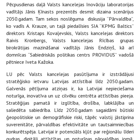
Pēcpusdienas daļā Valsts kancelejas Inovāciju laboratorijas
vadītājs Jānis Ķīnasts prezentēs desmit dizaina scenārijus
2050.gadam. Tam sekos noslēguma diskusija “Pārvaldība”,
ko vadīs A. Krauze, un tajā piedalīsies SIA “KPMG Baltics”
direktors Kristaps Kovaļevskis, Valsts kancelejas direktors
Raivis Kronbergs, Valsts kancelejas Rīcības grupas
birokrātijas mazināšanai vadītājs Jānis Endziņš, kā arī
domnīcas “Sabiedriskās politikas centrs PROVIDUS” vadošā
pētniece Iveta Kažoka.
LU pēc Valsts kancelejas pasūtījuma ir izstrādājusi
stratēģisko ietvaru Latvijas attīstībai līdz 2050.gadam.
Galvenās pētījuma atziņas ir, ka Latvijai nepieciešama
noturīga, inovatīva un uz cilvēku centrēta attīstības pieeja.
Stratēģijas pamatā ir izglītība, drošība, labklājība un
saliedēta sabiedrība. Līdz 2050.gadam sagaidāmi būtiski
ģeopolitiskie un demogrāfiskie riski, tāpēc valstij jāstiprina
suverenitāte, pārvaldības efektivitāte un tautsaimniecības
konkurētspēja. Latvijai ir potenciāls kļūt par reģionālu līderi
gudras, digitāli attīstītas un noturīgas pārvaldības jomā,