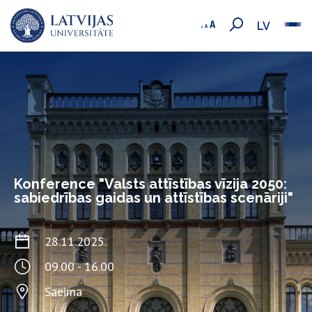
LV
Konference "Valsts attīstības vīzija 2050:
sabiedrības gaidas un attīstības scenāriji"
28.11.2025.
09.00 - 16.00
Saeima