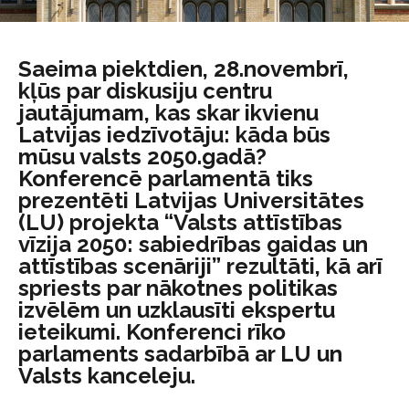
Saeima piektdien, 28.novembrī,
kļūs par diskusiju centru
jautājumam, kas skar ikvienu
Latvijas iedzīvotāju: kāda būs
mūsu valsts 2050.gadā?
Konferencē parlamentā tiks
prezentēti Latvijas Universitātes
(LU) projekta “Valsts attīstības
vīzija 2050: sabiedrības gaidas un
attīstības scenāriji” rezultāti, kā arī
spriests par nākotnes politikas
izvēlēm un uzklausīti ekspertu
ieteikumi. Konferenci rīko
parlaments sadarbībā ar LU un
Valsts kanceleju.