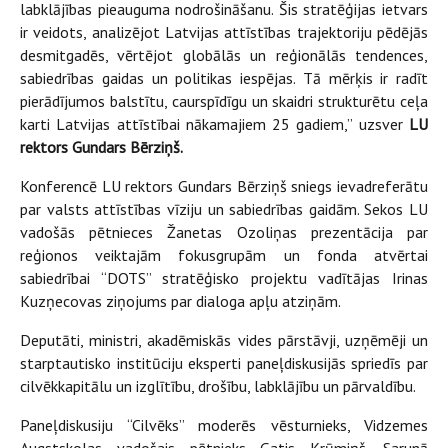
labklājības pieauguma nodrošināšanu. Šis stratēģijas ietvars
ir veidots, analizējot Latvijas attīstības trajektoriju pēdējās
desmitgadēs, vērtējot globālās un reģionālās tendences,
sabiedrības gaidas un politikas iespējas. Tā mērķis ir radīt
pierādījumos balstītu, caurspīdīgu un skaidri strukturētu ceļa
karti Latvijas attīstībai nākamajiem 25 gadiem,” uzsver
LU
rektors Gundars Bērziņš.
Konferencē LU rektors Gundars Bērziņš sniegs ievadreferātu
par valsts attīstības vīziju un sabiedrības gaidām. Sekos LU
vadošās pētnieces Žanetas Ozoliņas prezentācija par
reģionos veiktajām fokusgrupām un fonda atvērtai
sabiedrībai “DOTS” stratēģisko projektu vadītājas Irinas
Kuzņecovas ziņojums par dialoga apļu atziņām.
Deputāti, ministri, akadēmiskās vides pārstāvji, uzņēmēji un
starptautisko institūciju eksperti paneļdiskusijās spriedīs par
cilvēkkapitālu un izglītību, drošību, labklājību un pārvaldību.
Paneļdiskusiju “Cilvēks” moderēs vēsturnieks, Vidzemes