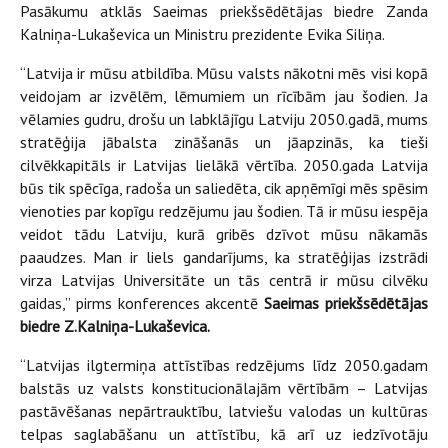
Pasākumu atklās Saeimas priekšsēdētājas biedre Zanda
Kalniņa-Lukaševica un Ministru prezidente Evika Siliņa.
“Latvija ir mūsu atbildība. Mūsu valsts nākotni mēs visi kopā
veidojam ar izvēlēm, lēmumiem un rīcībām jau šodien. Ja
vēlamies gudru, drošu un labklājīgu Latviju 2050.gadā, mums
stratēģija jābalsta zināšanās un jāapzinās, ka tieši
cilvēkkapitāls ir Latvijas lielākā vērtība. 2050.gada Latvija
būs tik spēcīga, radoša un saliedēta, cik apņēmīgi mēs spēsim
vienoties par kopīgu redzējumu jau šodien. Tā ir mūsu iespēja
veidot tādu Latviju, kurā gribēs dzīvot mūsu nākamās
paaudzes. Man ir liels gandarījums, ka stratēģijas izstrādi
virza Latvijas Universitāte un tās centrā ir mūsu cilvēku
gaidas,” pirms konferences akcentē
Saeimas priekšsēdētājas
biedre Z.Kalniņa-Lukaševica.
“Latvijas ilgtermiņa attīstības redzējums līdz 2050.gadam
balstās uz valsts konstitucionālajām vērtībām – Latvijas
pastāvēšanas nepārtrauktību, latviešu valodas un kultūras
telpas saglabāšanu un attīstību, kā arī uz iedzīvotāju