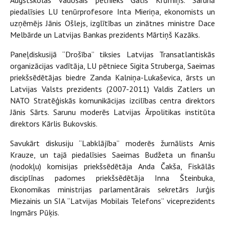
Augstskolas vadošais pētnieks Gatis Krūmiņš. Sarunā
piedalīsies LU tenūrprofesore Inta Mieriņa, ekonomists un
uzņēmējs Jānis Ošlejs, izglītības un zinātnes ministre Dace
Melbārde un Latvijas Bankas prezidents Mārtiņš Kazāks.
Paneļdiskusijā “Drošība” tiksies Latvijas Transatlantiskās
organizācijas vadītāja, LU pētniece Sigita Struberga, Saeimas
priekšsēdētājas biedre Zanda Kalniņa-Lukaševica, ārsts un
Latvijas Valsts prezidents (2007-2011) Valdis Zatlers un
NATO Stratēģiskās komunikācijas izcilības centra direktors
Jānis Sārts. Sarunu moderēs Latvijas Ārpolitikas institūta
direktors Kārlis Bukovskis.
Savukārt diskusiju “Labklājība” moderēs žurnālists Arnis
Krauze, un tajā piedalīsies Saeimas Budžeta un finanšu
(nodokļu) komisijas priekšsēdētāja Anda Čakša, Fiskālās
disciplīnas padomes priekšsēdētāja Inna Šteinbuka,
Ekonomikas ministrijas parlamentārais sekretārs Jurģis
Miezainis un SIA “Latvijas Mobilais Telefons” viceprezidents
Ingmārs Pūķis.