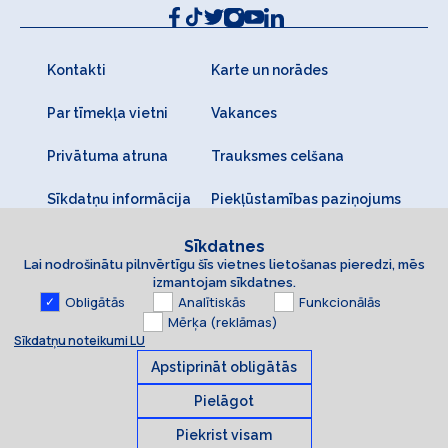
Kontakti
Karte un norādes
Par tīmekļa vietni
Vakances
Privātuma atruna
Trauksmes celšana
Sīkdatņu informācija
Piekļūstamības paziņojums
Sīkdatnes
Lai nodrošinātu pilnvērtīgu šīs vietnes lietošanas pieredzi, mēs
izmantojam sīkdatnes.
Obligātās
Analītiskās
Funkcionālās
Mērķa (reklāmas)
Sīkdatņu noteikumi LU
Apstiprināt obligātās
Pielāgot
Piekrist visam