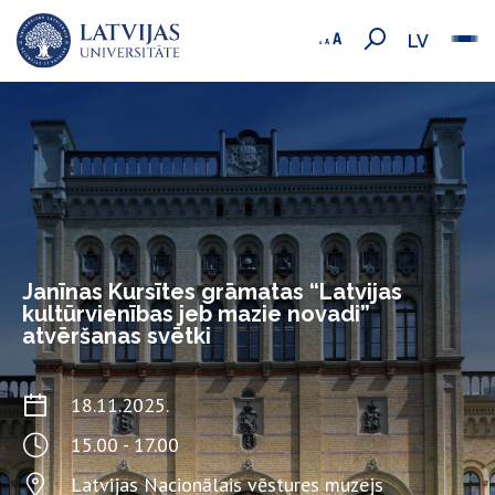
LV
Janīnas Kursītes grāmatas “Latvijas
kultūrvienības jeb mazie novadi”
atvēršanas svētki
18.11.2025.
15.00 - 17.00
Latvijas Nacionālais vēstures muzejs