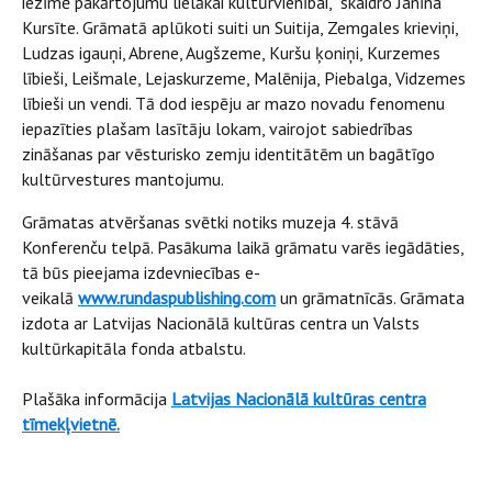
iezīmē pakārtojumu lielākai kultūrvienībai," skaidro Janīna
Kursīte. Grāmatā aplūkoti suiti un Suitija, Zemgales krieviņi,
Ludzas igauņi, Abrene, Augšzeme, Kuršu ķoniņi, Kurzemes
lībieši, Leišmale, Lejaskurzeme, Malēnija, Piebalga, Vidzemes
lībieši un vendi. Tā dod iespēju ar mazo novadu fenomenu
iepazīties plašam lasītāju lokam, vairojot sabiedrības
zināšanas par vēsturisko zemju identitātēm un bagātīgo
kultūrvestures mantojumu.
Grāmatas atvēršanas svētki notiks muzeja 4. stāvā
Konferenču telpā. Pasākuma laikā grāmatu varēs iegādāties,
tā būs pieejama izdevniecības e-
veikalā
www.rundaspublishing.com
un grāmatnīcās. Grāmata
izdota ar Latvijas Nacionālā kultūras centra un Valsts
kultūrkapitāla fonda atbalstu.
Plašāka informācija
Latvijas Nacionālā kultūras centra
tīmekļvietnē.