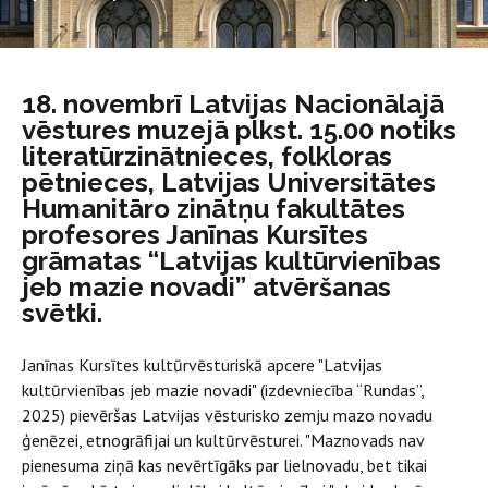
18. novembrī Latvijas Nacionālajā
vēstures muzejā plkst. 15.00 notiks
literatūrzinātnieces, folkloras
pētnieces, Latvijas Universitātes
Humanitāro zinātņu fakultātes
profesores Janīnas Kursītes
grāmatas “Latvijas kultūrvienības
jeb mazie novadi” atvēršanas
svētki.
Janīnas Kursītes kultūrvēsturiskā apcere "Latvijas
kultūrvienības jeb mazie novadi" (izdevniecība “Rundas”,
2025) pievēršas Latvijas vēsturisko zemju mazo novadu
ģenēzei, etnogrāfijai un kultūrvēsturei. "Maznovads nav
pienesuma ziņā kas nevērtīgāks par lielnovadu, bet tikai