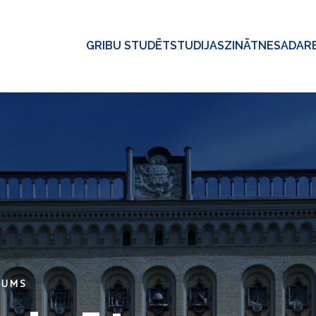
GRIBU STUDĒT
STUDIJAS
ZINĀTNE
SADAR
KUMS