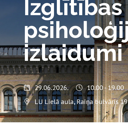
Izglītības
psiholoģi
izlaidumi
29.06.2026.
10.00 - 19.00
LU Lielā aula, Raiņa bulvāris 19