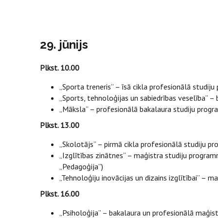
29. jūnijs
Plkst. 10.00
„Sporta treneris” – īsā cikla profesionālā studi
„Sports, tehnoloģijas un sabiedrības veselība” 
„Māksla” – profesionālā bakalaura studiju prog
Plkst. 13.00
„Skolotājs” – pirmā cikla profesionālā studiju 
„Izglītības zinātnes” – maģistra studiju progra
„Pedagoģija”)
„Tehnoloģiju inovācijas un dizains izglītībai” – 
Plkst. 16.00
„Psiholoģija” – bakalaura un profesionālā maģi