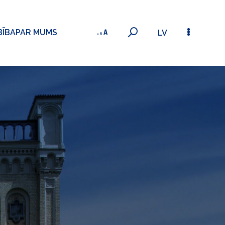
BĪBA
PAR MUMS
LV