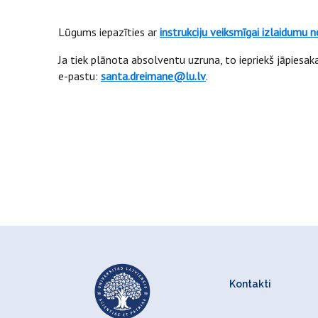
Lūgums iepazīties ar
instrukciju veiksmīgai izlaidumu no
Ja tiek plānota absolventu uzruna, to iepriekš jāpiesak
e-pastu:
santa.dreimane@lu.lv
.
Kontakti