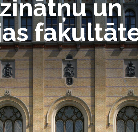
 zinātņu un
jas fakultāt