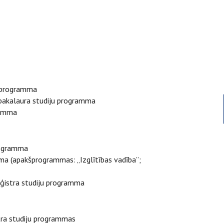
ju programma
– bakalaura studiju programma
ramma
programma
mma (apakšprogrammas: „Izglītības vadība”;
maģistra studiju programma
stra studiju programmas