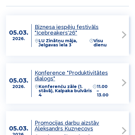
Biznesa iespēju festivāls
05.03.
"Icebreakers'26"
2026.
LU Zinātņu māja,
Visu
Jelgavas iela 3
dienu
Konference "Produktivitātes
dialogs"
05.03.
2026.
Konferenču zāle (1.
11.00
stāvā), Kalpaka bulvāris
–
4
13.00
Promocijas darbu aizstāv
05.03.
Aleksandrs Kuzņecovs
2026.