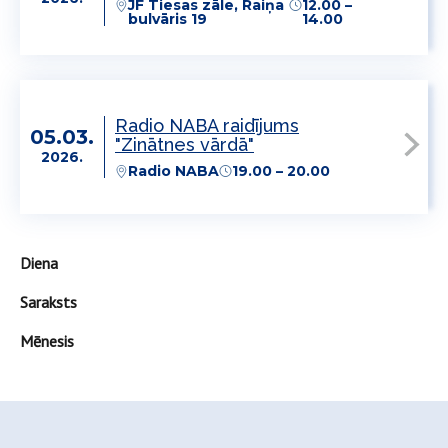
JF Tiesas zāle, Raiņa
12.00 –
bulvāris 19
14.00
Radio NABA raidījums
05.03.
"Zinātnes vārdā"
2026.
Radio NABA
19.00 – 20.00
Diena
Saraksts
Mēnesis