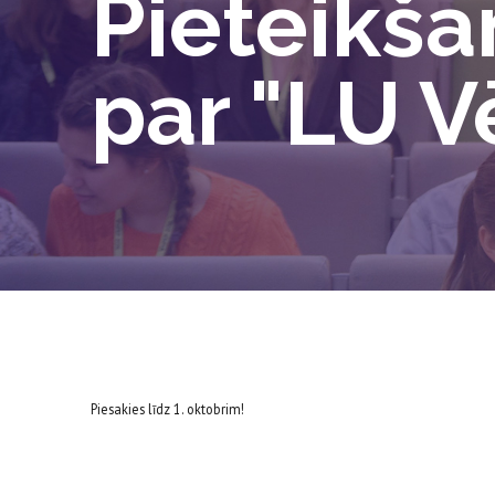
Pieteikša
par "LU V
Piesakies līdz 1. oktobrim!