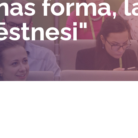
nās forma, l
ēstnesi"