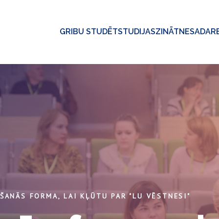
GRIBU STUDĒT
STUDIJAS
ZINĀTNE
SADAR
KŠANĀS FORMA, LAI KĻŪTU PAR "LU VĒSTNESI"