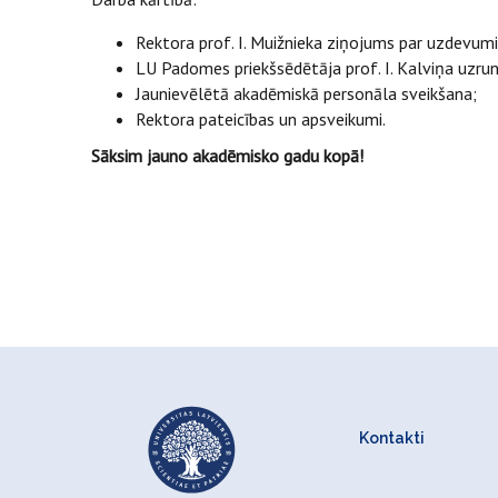
Rektora prof. I. Muižnieka ziņojums par uzdevu
LU Padomes priekšsēdētāja prof. I. Kalviņa uzrun
Jaunievēlētā akadēmiskā personāla sveikšana;
Rektora pateicības un apsveikumi.
Sāksim jauno akadēmisko gadu kopā!
Kontakti