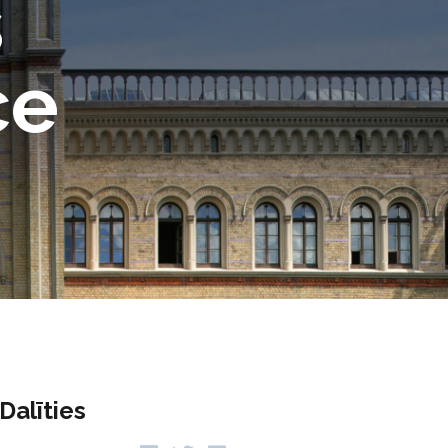
s
ce
Dalīties