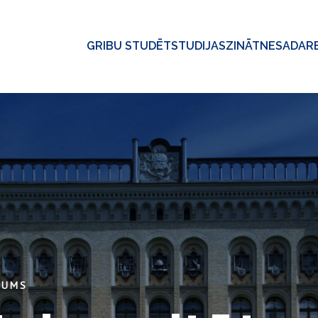
GRIBU STUDĒT
STUDIJAS
ZINĀTNE
SADAR
KUMS