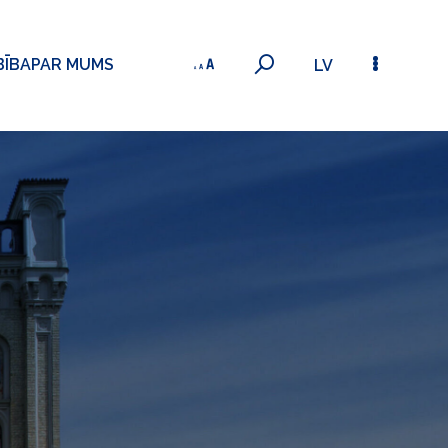
BĪBA
PAR MUMS
LV