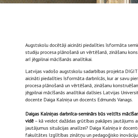
Augstskolu docētāji aicināti piedalīties īsformāta sem
studiju procesa plānošanā un vērtēšanā, zināšanu konst
arī jēgpilnai mācīšanās analītikai.
Latvijas vadošo augstskolu sadarbības projekta DIGIT
aicināti piedalīties īsformāta darbnīcās, kur ar savu pie
procesa plānošanā un vērtēšanā, zināšanu konstruēšanā,
jēgpilnai mācīšanās analītikai dalīsies Latvijas Univers
docente Daiga Kalniņa un docents Edmunds Vanags.
Daigas Kalniņas darbnīca-seminārs būs veltīts mācīša
vidē
– kā veidot dažādas grūtības pakāpes jautājums a
jautājumus situācijas analīzei? Daiga Kalniņa ir docen
fakultātes Izglītības zinātņu un pedagoģisko inovāciju