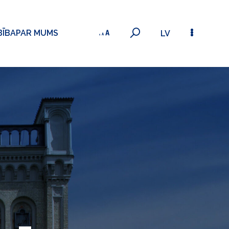
BĪBA
PAR MUMS
LV