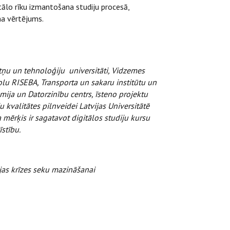
tālo rīku izmantošana studiju procesā,
ma vērtējums.
nātņu un tehnoloģiju universitāti, Vidzemes
lu RISEBA, Transporta un sakaru institūtu un
mija un Datorzinību centrs, īsteno projektu
ju kvalitātes pilnveidei Latvijas Universitātē
 mērķis ir sagatavot digitālos studiju kursu
īstību.
jas krīzes seku mazināšanai