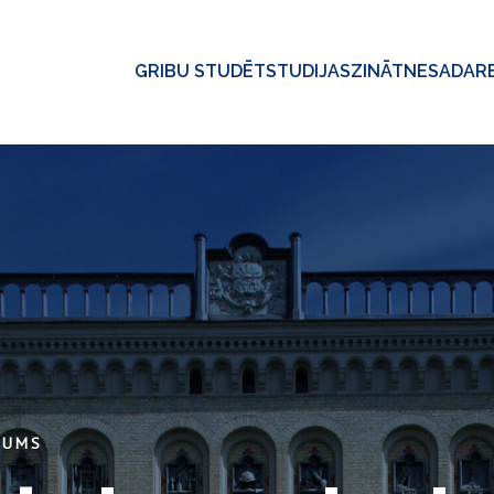
GRIBU STUDĒT
STUDIJAS
ZINĀTNE
SADAR
KUMS