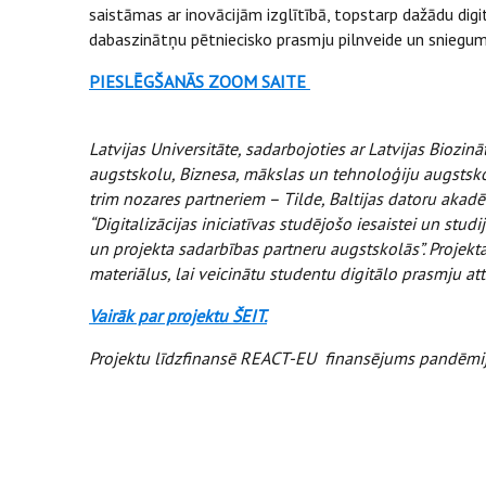
saistāmas ar inovācijām izglītībā, topstarp dažādu digi
dabaszinātņu pētniecisko prasmju pilnveide un sniegu
PIESLĒGŠANĀS ZOOM SAITE
Latvijas Universitāte, sadarbojoties ar Latvijas Biozi
augstskolu, Biznesa, mākslas un tehnoloģiju augstsko
trim nozares partneriem – Tilde, Baltijas datoru akadē
“Digitalizācijas iniciatīvas studējošo iesaistei un studi
un projekta sadarbības partneru augstskolās”. Projekta
materiālus, lai veicinātu studentu digitālo prasmju att
Vairāk par projektu ŠEIT.
Projektu līdzfinansē REACT-EU finansējums pandēmi