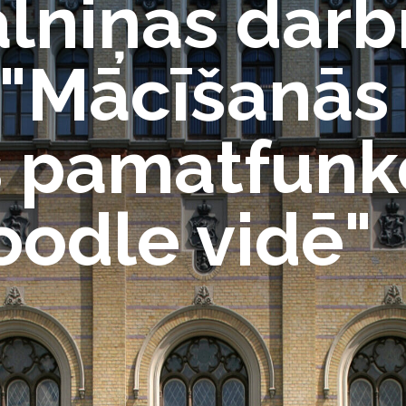
lniņas darb
 "Mācīšanās
s pamatfunk
oodle vidē"