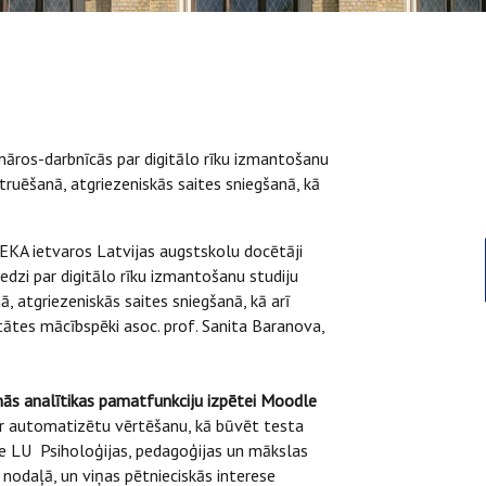
ināros-darbnīcās par digitālo rīku izmantošanu
ruēšanā, atgriezeniskās saites sniegšanā, kā
EKA ietvaros Latvijas augstskolu docētāji
redzi par digitālo rīku izmantošanu studiju
 atgriezeniskās saites sniegšanā, kā arī
itātes mācībspēki asoc. prof. Sanita Baranova,
nās analītikas pamatfunkciju izpētei Moodle
r automatizētu vērtēšanu, kā būvēt testa
te LU Psiholoģijas, pedagoģijas un mākslas
 nodaļā, un viņas pētnieciskās interese