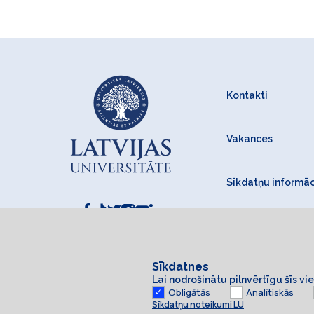
Kontakti
Vakances
Sīkdatņu informāc
Sīkdatnes
Lai nodrošinātu pilnvērtīgu šīs v
Obligātās
Analītiskās
Sīkdatņu noteikumi LU