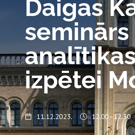
Daigas Ka
seminārs
analītika
izpētei M
11.12.2023.
12.00 - 12.30