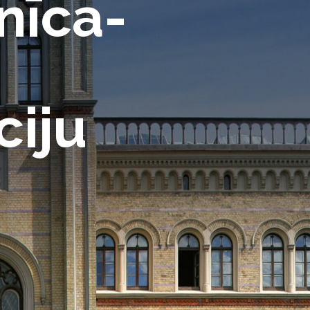
nīca-
ciju