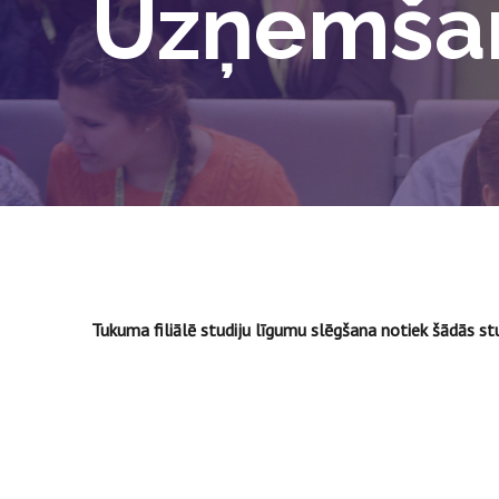
Uzņemšan
Tukuma filiālē studiju līgumu slēgšana notiek šādās s