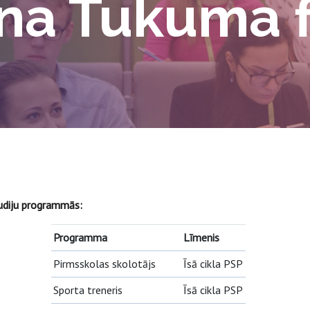
a Tukuma fi
tudiju programmās:
Programma
Līmenis
Pirmsskolas skolotājs
Īsā cikla PSP
Sporta treneris
Īsā cikla PSP