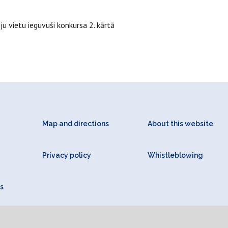
ju vietu ieguvuši konkursa 2. kārtā
Map and directions
About this website
Privacy policy
Whistleblowing
s