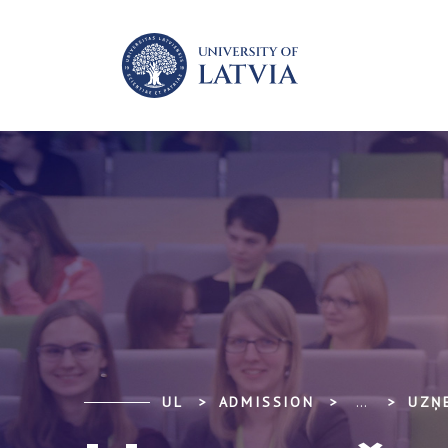
UL
ADMISSION
...
UZŅ