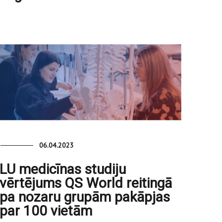
06.04.2023
LU medicīnas studiju
vērtējums QS World reitingā
pa nozaru grupām pakāpjas
par 100 vietām