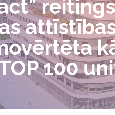
ct" reitings:
gas attīstīb
 novērtēta k
TOP 100 uni