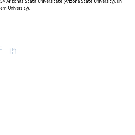
 ASV Arizonas Štata Universitāte (Arizona State University), un
rn University).