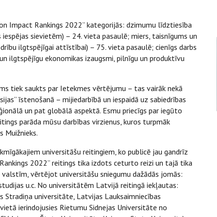
ion Impact Rankings 2022” kategorijās: dzimumu līdztiesība
 iespējas sievietēm) – 24. vieta pasaulē; miers, taisnīgums un
rību ilgtspējīgai attīstībai) – 75. vieta pasaulē; cienīgs darbs
un ilgtspējīgu ekonomikas izaugsmi, pilnīgu un produktīvu
ums tiek saukts par Ietekmes vērtējumu – tas vairāk nekā
sijas” īstenošanā – mijiedarbībā un iespaidā uz sabiedrības
ģionālā un pat globālā aspektā. Esmu priecīgs par iegūto
itings parāda mūsu darbības virzienus, kuros turpmāk
s Muižnieks.
kmīgākajiem universitāšu reitingiem, ko publicē jau gandrīz
nkings 2022” reitings tika izdots ceturto reizi un tajā tika
 valstīm, vērtējot universitāšu sniegumu dažādās jomās:
studijas u.c. No universitātēm Latvijā reitingā iekļautas:
as Stradiņa universitāte, Latvijas Lauksaimniecības
 vietā ierindojusies Rietumu Sidnejas Universitāte no