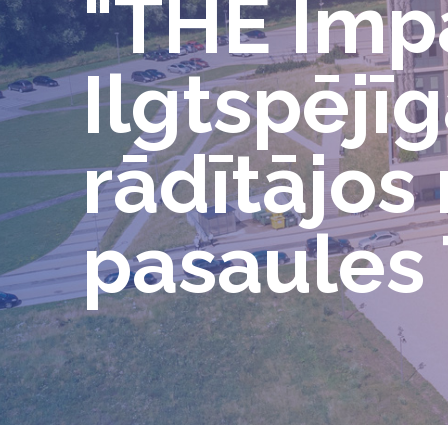
"THE Impa
Ilgtspējī
rādītājos
pasaules 