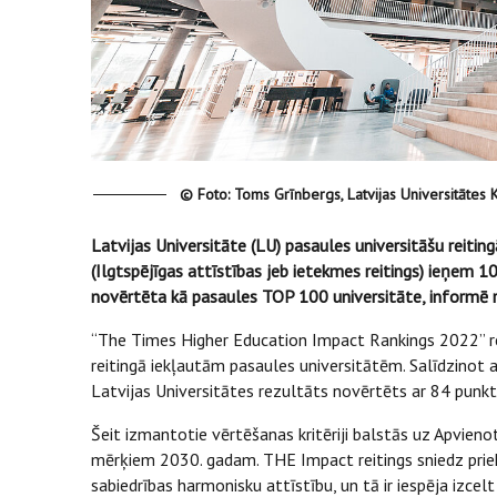
© Foto: Toms Grīnbergs, Latvijas Universitātes
Latvijas Universitāte (LU) pasaules universitāšu reit
(Ilgtspējīgas attīstības jeb ietekmes reitings) ieņem 10
novērtēta kā pasaules TOP 100 universitāte, informē re
“The Times Higher Education Impact Rankings 2022” re
reitingā iekļautām pasaules universitātēm. Salīdzinot 
Latvijas Universitātes rezultāts novērtēts ar 84 punkt
Šeit izmantotie vērtēšanas kritēriji balstās uz Apvieno
mērķiem 2030. gadam. THE Impact reitings sniedz priekš
sabiedrības harmonisku attīstību, un tā ir iespēja izce