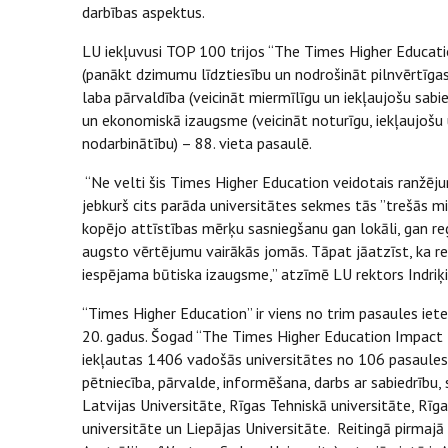
darbības aspektus.
LU iekļuvusi TOP 100 trijos “The Times Higher Educat
(panākt dzimumu līdztiesību un nodrošināt pilnvērtīgas
laba pārvaldība (veicināt miermīlīgu un iekļaujošu sabied
un ekonomiskā izaugsme (veicināt noturīgu, iekļaujošu 
nodarbinātību) – 88. vieta pasaulē.
“Ne velti šis Times Higher Education veidotais ranžēj
jebkurš cits parāda universitātes sekmes tās ”trešās mi
kopējo attīstības mērķu sasniegšanu gan lokāli, gan re
augsto vērtējumu vairākās jomās. Tāpat jāatzīst, ka re
iespējama būtiska izaugsme,” atzīmē LU rektors Indriķi
“Times Higher Education” ir viens no trim pasaules iete
20. gadus. Šogad “The Times Higher Education Impact Ra
iekļautas 1406 vadošās universitātes no 106 pasaules
pētniecība, pārvalde, informēšana, darbs ar sabiedrību, 
Latvijas Universitāte, Rīgas Tehniskā universitāte, Rīg
universitāte un Liepājas Universitāte. Reitingā pirmajā