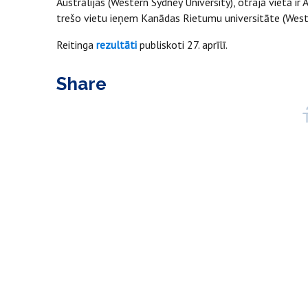
Austrālijas (Western Sydney University), otrajā vietā ir
trešo vietu ieņem Kanādas Rietumu universitāte (Weste
Reitinga
rezultāti
publiskoti 27. aprīlī.
Share