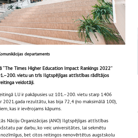
 Komunikācijas departaments
ingā “The Times Higher Education Impact Rankings 2022”
1.–200. vietu un trīs Ilgtspējīgas attīstības rādītājos
itinga veidotāji.
itingā LU ir pakāpusies uz 101.–200. vietu starp 1406
ar 2021.gada rezultātu, kas bija 72,4 (no maksimālā 100),
iem, kas ir ievērojams kāpums.
tās Nāciju Organizācijas (ANO) Ilgtspējīgas attīstības
statu par darbu, ko veic universitātes, lai sekmētu
lt nozīmīgus, bet citos reitingos nenovērtētus augstskolu