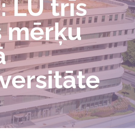
 LU trīs
as mērķu
ā
versitāte