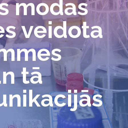
as modas
s veidota
ķemmes
n tā
unikacijās