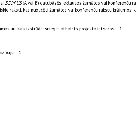
ai
SCOPUS
(A vai B) datubāzēs iekļautos žurnālos vai konferenču ra
niskie raksti, kas publicēti žurnālos vai konferenču rakstu krājumos
amas un kuru izstrādei sniegts atbalsts projekta ietvaros – 1
izāciju – 1