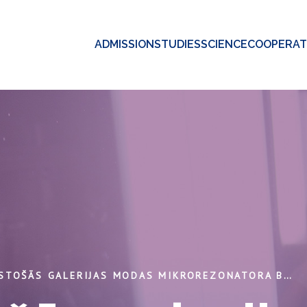
ADMISSION
STUDIES
SCIENCE
COOPERAT
UZ ČUKSTOŠĀS GALERIJAS MODAS MIKROREZONATORA BĀZES VEIDOTA OPTISKO FREKVENČU ĶEMMES ĢENERATORA IZSTRĀDE UN TĀ PIELIETOJUMI TELEKOMUNIKACIJĀS