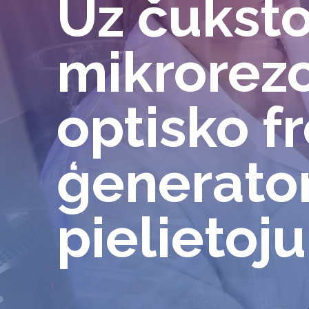
Uz čuksto
mikrorezo
optisko 
ģenerator
pielietoj