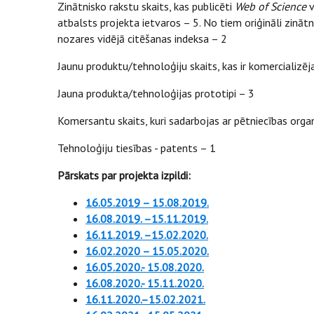
Zinātnisko rakstu skaits, kas publicēti
Web of Science
v
atbalsts projekta ietvaros – 5. No tiem oriģināli zināt
nozares vidējā citēšanas indeksa – 2
Jaunu produktu/tehnoloģiju skaits, kas ir komercializēj
Jauna produkta/tehnoloģijas prototipi – 3
Komersantu skaits, kuri sadarbojas ar pētniecības organ
Tehnoloģiju tiesības - patents – 1
Pārskats par projekta izpildi:
16.05.2019 – 15.08.2019.
16.08.2019.
–
15.11.2019.
16.11.2019. –15.02.2020.
16.02.2020 – 15.05.2020.
16.05.2020.- 15.08.2020.
16.08.2020.- 15.11.2020.
16.11.2020.–15.02.2021.