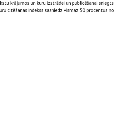
kstu krājumos un kuru izstrādei un publicēšanai sniegts
, kuru citēšanas indekss sasniedz vismaz 50 procentus no