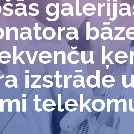
šās galerij
natora bāze
frekvenču 
a izstrāde u
umi telekom