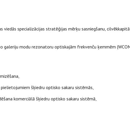
ijas viedās specializācijas stratēģijas mērķu sasniegšanu, cilvēkkapi
stošo galeriju modu rezonatoru optiskajām frekvenču ķemmēm (WCO
.
imizēšana,
pielietojumiem šķiedru optisko sakaru sistēmās,
ēšana komerciālā šķiedru optisko sakaru sistēmā,