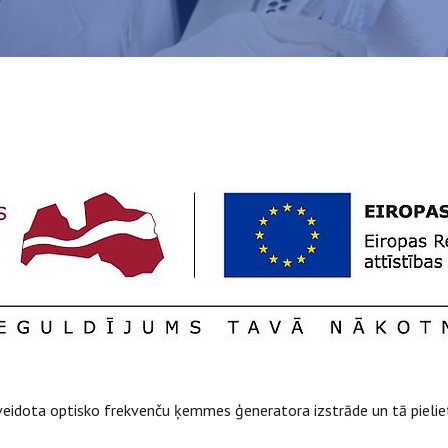
eidota optisko frekvenču ķemmes ģeneratora izstrāde un tā pielie