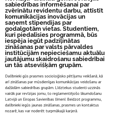
sabiedrības informēšanai par
zvērinātu revidentu darbu, attīstīt
komunikācijas inovācijas un
saņemt stipendijas par
godalgotām vietas. Studentiem,
kuri piedalīsies programmā, būs
iespēja iegūt padziļinātas
zināšanas par valsts pārvaldes
institūcijām nepieciešamu aktuālu
jautājumu skaidrošanu sabiedrībai
un tās atsevišķām grupām.
Dalībnieki gūs prasmes socioloģisko pētījumu veikšanā, kā
arī zināšanas par mūsdienīgas komunikācijas veidošanu ar
dažādām sabiedrības grupām. Līdztekus studenti uzzinās
vairāk par revīzijas jomu, to reglamentējošo likumdošanu
Latvijā un Eiropas Savienības līmenī. Beidzot programmu,
dalībnieki iegūs jaunas zināšanas, prasmes un kontaktus
nozarē, kas var noderēt turpmākajā karjerā.