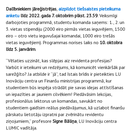
Dalībniekiem jāreģistrējas
,
aizpildot tiešsaistes pieteikuma
anketu
līdz 2022. gada 7. oktobrim plkst. 23.59
. Veiksmīgi
darbojoties programmā, studentu komanda saņems: 1., 2. un
3. vietas stipendiju (2000 eiro pirmās vietas ieguvējiem, 1500
eiro – otro vietu ieguvušajai komandai, 1000 eiro trešās
vietas ieguvējiem). Programmas norises laiks no
10. oktobra
līdz 5. janvārim
.
“Vēlaties uzzināt, kas slēpjas aiz revidenta profesijas?
Varbūt ir ieteikumi un redzējums, kā komunicēt vienkāršāk par
sarežģīto? Ja atbilde ir “jā”, tad īstais brīdis ir pieteikties LU
Inovāciju centra un Finanšu ministrijas programmā, kur
studentiem būs iespēja strādāt pie savas idejas attīstīšanas
un iepazīties ar jauniem cilvēkiem! Piedāvāsim lekcijas,
profesionālus lektorus un komandas, savukārt no
studentiem gaidīsim reālus piedāvājumus, kā uzlabot finanšu
pārskatu lietotāju izpratni par zvērinātu revidentu
ziņojumiem,” profesore
Signe Bāliņa
, LU Inovāciju centra
LUMIC vadītāja.