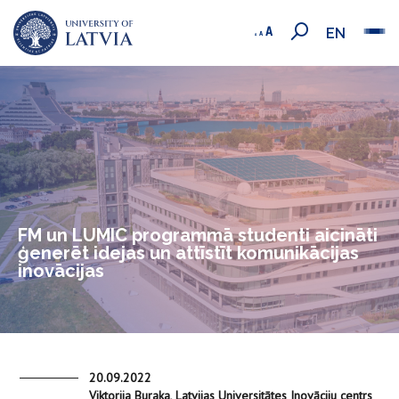
EN
FM un LUMIC programmā studenti aicināti
ģenerēt idejas un attīstīt komunikācijas
inovācijas
20.09.2022
Viktorija Buraka, Latvijas Universitātes Inovāciju centrs