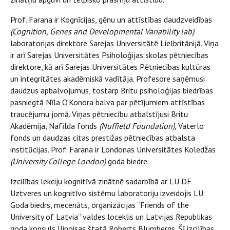
Prof. Farana ir Kognīcijas, gēnu un attīstības daudzveidības
(
Cognition, Genes and Developmental Variability lab)
laboratorijas direktore Sarejas Universitātē Lielbritānijā. Viņa
ir arī Sarejas Universitātes Psiholoģijas skolas pētniecības
direktore, kā arī Sarejas Universitātes Pētniecības kultūras
un integritātes akadēmiskā vadītāja. Profesore saņēmusi
daudzus apbalvojumus, tostarp Britu psiholoģijas biedrības
pasniegtā Nīla O’Konora balva par pētījumiem attīstības
traucējumu jomā. Viņas pētniecību atbalstījusi Britu
Akadēmija, Nafīlda fonds
(Nuffield Foundation)
, Vaterlo
fonds un daudzas citas prestižas pētniecības atbalsta
institūcijas. Prof. Farana ir Londonas Universitātes Koledžas
(University College London)
goda biedre.
Izcilības lekciju kognitīvā zinātnē sadarbībā ar LU DF
Uztveres un kognitīvo sistēmu laboratoriju izveidojis LU
Goda biedrs, mecenāts, organizācijas “Friends of the
University of Latvia” valdes loceklis un Latvijas Republikas
goda konsuls Ilinoisas štatā Roberts Blumbergs. Šī izcilības