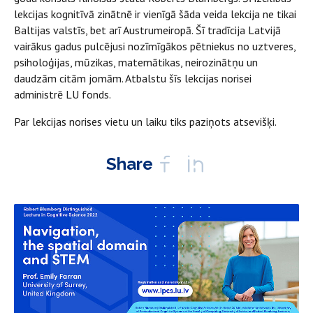
lekcijas kognitīvā zinātnē ir vienīgā šāda veida lekcija ne tikai
Baltijas valstīs, bet arī Austrumeiropā. Šī tradīcija Latvijā
vairākus gadus pulcējusi nozīmīgākos pētniekus no uztveres,
psiholoģijas, mūzikas, matemātikas, neirozinātņu un
daudzām citām jomām. Atbalstu šīs lekcijas norisei
administrē LU fonds.
Par lekcijas norises vietu un laiku tiks paziņots atsevišķi.
Share