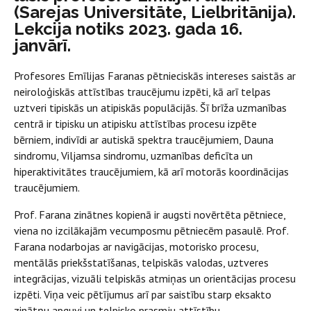
(Sarejas Universitāte, Lielbritānija).
Lekcija notiks 2023. gada 16.
janvārī.
Profesores Emīlijas Faranas pētnieciskās intereses saistās ar
neiroloģiskās attīstības traucējumu izpēti, kā arī telpas
uztveri tipiskās un atipiskās populācijās. Šī brīža uzmanības
centrā ir tipisku un atipisku attīstības procesu izpēte
bērniem, indivīdi ar autiskā spektra traucējumiem, Dauna
sindromu, Viljamsa sindromu, uzmanības deficīta un
hiperaktivitātes traucējumiem, kā arī motorās koordinācijas
traucējumiem.
Prof. Farana zinātnes kopienā ir augsti novērtēta pētniece,
viena no izcilākajām vecumposmu pētniecēm pasaulē. Prof.
Farana nodarbojas ar navigācijas, motorisko procesu,
mentālās priekšstatīšanas, telpiskās valodas, uztveres
integrācijas, vizuāli telpiskās atmiņas un orientācijas procesu
izpēti. Viņa veic pētījumus arī par saistību starp eksakto
zinātņu apguvi un telpisko prasmju attīstību.