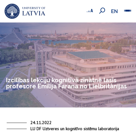
EN
Izcilības lekciju kognitīvā zinātnē lasīs
profesore Emīlija Farana no Lielbritānijas
24.11.2022
LU DF Uztveres un kognitīvo sistēmu laboratorija