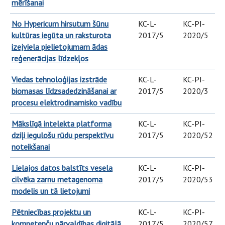
mērīšanai
No Hypericum hirsutum šūnu
KC-L-
KC-PI-
kultūras iegūta un raksturota
2017/5
2020/5
izejviela pielietojumam ādas
reģenerācijas līdzekļos
Viedas tehnoloģijas izstrāde
KC-L-
KC-PI-
biomasas līdzsadedzināšanai ar
2017/5
2020/3
procesu elektrodinamisko vadību
Mākslīgā intelekta platforma
KC-L-
KC-PI-
dziļi iegulošu rūdu perspektīvu
2017/5
2020/52
noteikšanai
Lielajos datos balstīts vesela
KC-L-
KC-PI-
cilvēka zarnu metagenoma
2017/5
2020/53
modelis un tā lietojumi
Pētniecības projektu un
KC-L-
KC-PI-
kompetenču pārvaldības digitālā
2017/5
2020/57