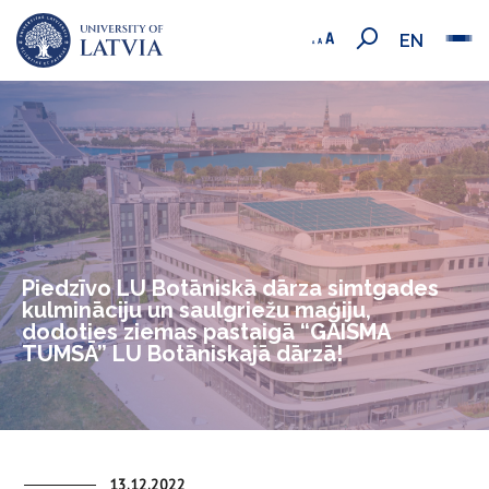
EN
Piedzīvo LU Botāniskā dārza simtgades
kulmināciju un saulgriežu maģiju,
dodoties ziemas pastaigā “GAISMA
TUMSĀ” LU Botāniskajā dārzā!
13.12.2022