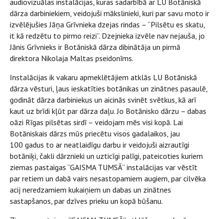
audiovizuālas instalācijas, kuras sadarbībā ar LU Botāniskā
dārza darbiniekiem, veidojuši mākslinieki, kuri par savu moto ir
izvēlējušies Jāņa Grīvnieka dzejas rindas – “Pilsētu es skatu,
it kā redzētu to pirmo reizi”. Dzejnieka izvēle nav nejauša, jo
Jānis Grīvnieks ir Botāniskā dārza dibinātāja un pirmā
direktora Nikolaja Maltas pseidonīms.
Instalācijas ik vakaru apmeklētājiem atklās LU Botāniskā
dārza vēsturi, ļaus ieskatīties botānikas un zinātnes pasaulē,
godināt dārza darbiniekus un aicinās svinēt svētkus, kā arī
kaut uz brīdi kļūt par dārza daļu. Jo Botānisko dārzu – dabas
oāzi Rīgas pilsētas sirdī – veidojam mēs visi kopā. Lai
Botāniskais dārzs mūs priecētu visos gadalaikos, jau
100 gadus to ar neatlaidīgu darbu ir veidojuši aizrautīgi
botāniķi, čakli dārznieki un uzticīgi palīgi, pateicoties kuriem
ziemas pastaigas “GAISMA TUMSĀ” instalācijas var vēstīt
par retiem un dabā vairs nesastopamiem augiem, par cilvēka
acij neredzamiem kukaiņiem un dabas un zinātnes
sastapšanos, par dzīves prieku un kopā būšanu.