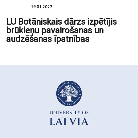
19.01.2022
LU Botāniskais dārzs izpētījis
brūkleņu pavairošanas un
audzēšanas īpatnības