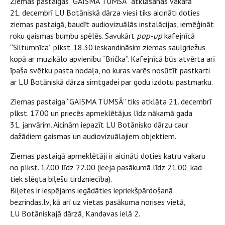
Ziemas pastaigas “GAISMA TUMSĀ” atklāšanas vakarā
21. decembrī LU Botāniskā dārza viesi tiks aicināti doties
ziemas pastaigā, baudīt audiovizuālās instalācijas, iemēģināt
roku gaismas bumbu spēlēs. Savukārt
pop-up
kafejnīcā
“Siltumnīca” plkst. 18.30 ieskandināsim ziemas saulgriežus
kopā ar muzikālo apvienību “Brička”. Kafejnīcā būs atvērta arī
īpaša svētku pasta nodaļa, no kuras varēs nosūtīt pastkarti
ar LU Botāniskā dārza simtgadei par godu izdotu pastmarku.
Ziemas pastaiga “GAISMA TUMSĀ” tiks atklāta 21. decembrī
plkst. 17.00 un priecēs apmeklētājus līdz nākamā gada
31. janvārim. Aicinām iepazīt LU Botānisko dārzu caur
dažādiem gaismas un audiovizuālajiem objektiem.
Ziemas pastaigā apmeklētāji ir aicināti doties katru vakaru
no plkst. 17.00 līdz 22.00 (ieeja pasākumā līdz 21.00, kad
tiek slēgta biļešu tirdzniecība).
Biļetes ir iespējams iegādāties iepriekšpārdošanā
bezrindas.lv, kā arī uz vietas pasākuma norises vietā,
LU Botāniskajā dārzā, Kandavas ielā 2.