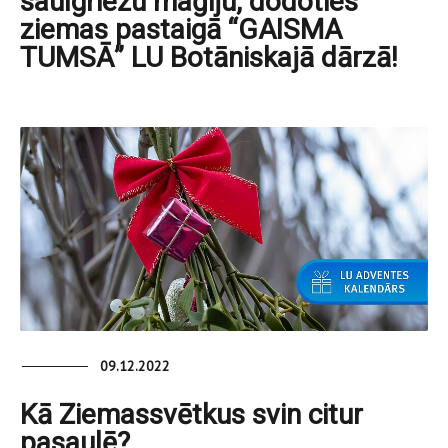
saulgriežu maģiju, dodoties
ziemas pastaigā “GAISMA
TUMSĀ” LU Botāniskajā dārzā!
09.12.2022
Kā Ziemassvētkus svin citur
pasaulē?