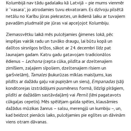
Kolumbijā nav tādu gadalaiku kā Latvijā – pie mums vienmēr
ir “vasara”, jo atrodamies tuvu ekvatoram. Es dzīvoju pilsētā
netālu no Karību jūras piekrastes, un ikdienā laiku ar tuvajiem
pavadām pludmalē pie jūras vai apceļojot Kolumbiju.
Ziemassvētku laikā mēs pulcējamies ģimenes lokā, pēc
iespējas vairāk radu un tuvāko draugu, lai būtu kopā un
dalītos sirsnīgos brīžos, sākot ar 24. decembri līdz pat
Jaunajam gadam. Katru gadu gatavojam tradicionālos
ēdienus –
Lechona
(cepta cūka, pildīta ar dzeltenajiem
zirnīšiem, zaļajiem sīpoliem, dzeltenajiem rīsiem un
garšvielām),
Tamales
(kukurūzas mīklas maisījums, kas
pildīts ar dažādu gaļu vai pupiņām un sieru),
Empanadas
(sāļi
konditorejas izstrādājumi pusmēness formā, līdzīgi pīrāgiem,
pildīti ar dažādām sastāvdaļām) vai
Pernil
(lēni pagatavots
cūkgaļas cepetis). Mēs spēlējam galda spēles, klausāmies
dažādus mūzikas žanrus – salsu, merengjū un kumbiju –, un,
kad beidzot pienācis laiks, pulcējamies pie eglītes un dāvinām
viens otram dāvanas.