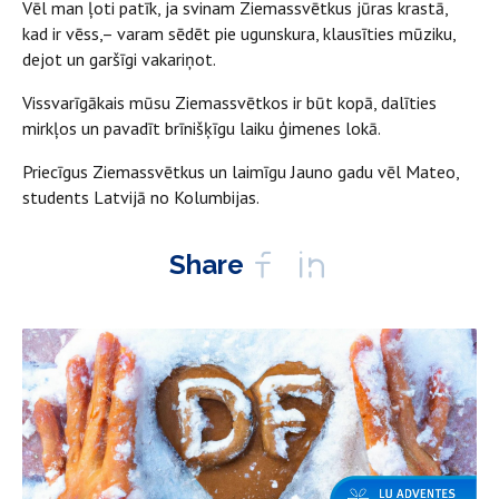
Vēl man ļoti patīk, ja svinam Ziemassvētkus jūras krastā,
kad ir vēss,– varam sēdēt pie ugunskura, klausīties mūziku,
dejot un garšīgi vakariņot.
Vissvarīgākais mūsu Ziemassvētkos ir būt kopā, dalīties
mirkļos un pavadīt brīnišķīgu laiku ģimenes lokā.
Priecīgus Ziemassvētkus un laimīgu Jauno gadu vēl Mateo,
students Latvijā no Kolumbijas.
Share