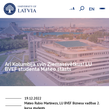
EN
Arī Kolumbijā svin Ziemassvētkus! LU
BVEF studenta Mateo stāsts
19.12.2022
Mateo Rubio Martinezs, LU BVEF Biznesa vadības 2.
kursa students