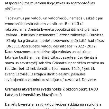
atspoguļojums mūsdienu lingvistikas un antropoloģijas
pētījumos.”
“Izdevumus par valodu un valodniecību nemēdz uzskatīt par
emocionāli piesātinātiem vai siltiem. Bet tieši tā
raksturojama Daniela Evereta populārzinātniskā grāmata
„Valoda – kultūras instruments”,” atzīst tulkotāja I. Druviete.
“Zīmīgi, ka grāmatas latviešu izdevums iznāk laikā, kad sākas
„UNESCO Apdraudēto valodu desmitgade” (2022–2032).
Kaut Amazones pirmiedzīvotāju valodas un kultūras
latviešu lasītājam var šķist tālas, pasaule mūsu dienās ir
maza un savstarpēji saistīta. Grāmata ir par citām zemēm un
tautām, bet tā liek domāt arī par mums. Tādēļ šķiet tik
svarīgi latviešu lasītājam darīt pieejamu pasaules
ievērojamāko valodnieku skatījumu,” uzskata I. Druviete.
Grāmatas atvēršanas svētki notiks 7. oktobrī plkst. 14.00
Latvijas Universitātes Mazajā aulā.
Daniels Everets ar savu valodniecības atklājumu satricināja