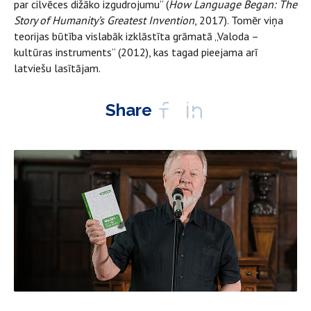
par cilvēces dižāko izgudrojumu” (
How Language Began: The
Story of Humanity’s
Greatest Invention
, 2017). Tomēr viņa
teorijas būtība vislabāk izklāstīta grāmatā „Valoda –
kultūras instruments” (2012), kas tagad pieejama arī
latviešu lasītājam.
Share