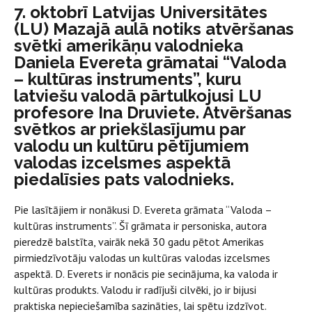
7. oktobrī Latvijas Universitātes
(LU) Mazajā aulā notiks atvēršanas
svētki amerikāņu valodnieka
Daniela Evereta grāmatai “Valoda
– kultūras instruments”, kuru
latviešu valodā pārtulkojusi LU
profesore Ina Druviete. Atvēršanas
svētkos ar priekšlasījumu par
valodu un kultūru pētījumiem
valodas izcelsmes aspektā
piedalīsies pats valodnieks.
Pie lasītājiem ir nonākusi D. Evereta grāmata “Valoda –
kultūras instruments”. Šī grāmata ir personiska, autora
pieredzē balstīta, vairāk nekā 30 gadu pētot Amerikas
pirmiedzīvotāju valodas un kultūras valodas izcelsmes
aspektā. D. Everets ir nonācis pie secinājuma, ka valoda ir
kultūras produkts. Valodu ir radījuši cilvēki, jo ir bijusi
praktiska nepieciešamība sazināties, lai spētu izdzīvot.