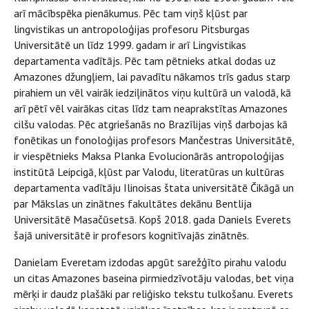
arī mācībspēka pienākumus. Pēc tam viņš kļūst par
lingvistikas un antropoloģijas profesoru Pitsburgas
Universitātē un līdz 1999. gadam ir arī Lingvistikas
departamenta vadītājs. Pēc tam pētnieks atkal dodas uz
Amazones džungļiem, lai pavadītu nākamos trīs gadus starp
pirahiem un vēl vairāk iedziļinātos viņu kultūrā un valodā, kā
arī pētī vēl vairākas citas līdz tam neaprakstītas Amazones
cilšu valodas. Pēc atgriešanās no Brazīlijas viņš darbojas kā
fonētikas un fonoloģijas profesors Mančestras Universitātē,
ir viespētnieks Maksa Planka Evolucionārās antropoloģijas
institūtā Leipcigā, kļūst par Valodu, literatūras un kultūras
departamenta vadītāju Ilinoisas štata universitātē Čikāgā un
par Mākslas un zinātnes fakultātes dekānu Bentlija
Universitātē Masačūsetsā. Kopš 2018. gada Daniels Everets
šajā universitātē ir profesors kognitīvajās zinātnēs.
Danielam Everetam izdodas apgūt sarežģīto pirahu valodu
un citas Amazones baseina pirmiedzīvotāju valodas, bet viņa
mērķi ir daudz plašāki par reliģisko tekstu tulkošanu. Everets