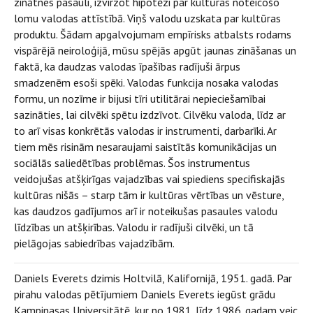
zinātnes pasauli, izvirzot hipotēzi par kultūras noteicošo
lomu valodas attīstībā. Viņš valodu uzskata par kultūras
produktu. Šādam apgalvojumam empīrisks atbalsts rodams
vispārējā neiroloģijā, mūsu spējās apgūt jaunas zināšanas un
faktā, ka daudzas valodas īpašības radījuši ārpus
smadzenēm esoši spēki. Valodas funkcija nosaka valodas
formu, un nozīme ir bijusi tīri utilitārai nepieciešamībai
sazināties, lai cilvēki spētu izdzīvot. Cilvēku valoda, līdz ar
to arī visas konkrētās valodas ir instrumenti, darbarīki. Ar
tiem mēs risinām nesaraujami saistītās komunikācijas un
sociālās saliedētības problēmas. Šos instrumentus
veidojušas atšķirīgas vajadzības vai spiediens specifiskajās
kultūras nišās – starp tām ir kultūras vērtības un vēsture,
kas daudzos gadījumos arī ir noteikušas pasaules valodu
līdzības un atšķirības. Valodu ir radījuši cilvēki, un tā
pielāgojas sabiedrības vajadzībām.
Daniels Everets dzimis Holtvilā, Kalifornijā, 1951. gadā. Par
pirahu valodas pētījumiem Daniels Everets iegūst grādu
Kampinasas Universitātē, kur no 1981. līdz 1986. gadam veic