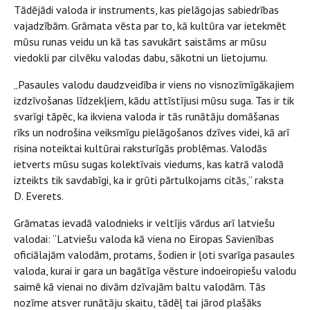
Tādējādi valoda ir instruments, kas pielāgojas sabiedrības
vajadzībām. Grāmata vēsta par to, kā kultūra var ietekmēt
mūsu runas veidu un kā tas savukārt saistāms ar mūsu
viedokli par cilvēku valodas dabu, sākotni un lietojumu.
„Pasaules valodu daudzveidība ir viens no visnozīmīgākajiem
izdzīvošanas līdzekļiem, kādu attīstījusi mūsu suga. Tas ir tik
svarīgi tāpēc, ka ikviena valoda ir tās runātāju domāšanas
rīks un nodrošina veiksmīgu pielāgošanos dzīves videi, kā arī
risina noteiktai kultūrai raksturīgās problēmas. Valodās
ietverts mūsu sugas kolektīvais viedums, kas katrā valodā
izteikts tik savdabīgi, ka ir grūti pārtulkojams citās,” raksta
D. Everets.
Grāmatas ievadā valodnieks ir veltījis vārdus arī latviešu
valodai: “Latviešu valoda kā viena no Eiropas Savienības
oficiālajām valodām, protams, šodien ir ļoti svarīga pasaules
valoda, kurai ir gara un bagātīga vēsture indoeiropiešu valodu
saimē kā vienai no divām dzīvajām baltu valodām. Tās
nozīme atsver runātāju skaitu, tādēļ tai jārod plašāks