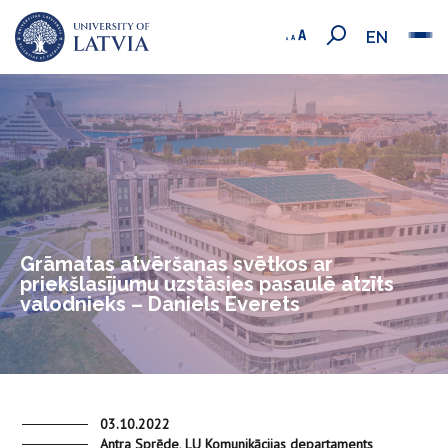
EN
Grāmatas atvēršanas svētkos ar
priekšlasījumu uzstāsies pasaulē atzīts
valodnieks – Daniels Everets
03.10.2022
Antra Sprēde, LU Komunikācijas departaments