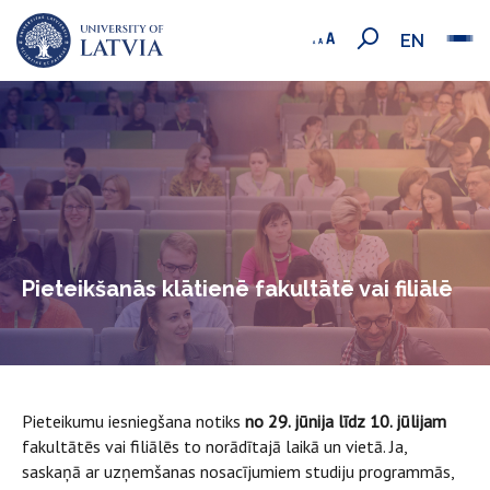
EN
Pieteikšanās klātienē fakultātē vai filiālē
Pieteikumu iesniegšana notiks
no 29. jūnija līdz 10. jūlijam
fakultātēs vai filiālēs to norādītajā laikā un vietā. Ja,
saskaņā ar uzņemšanas nosacījumiem studiju programmās,