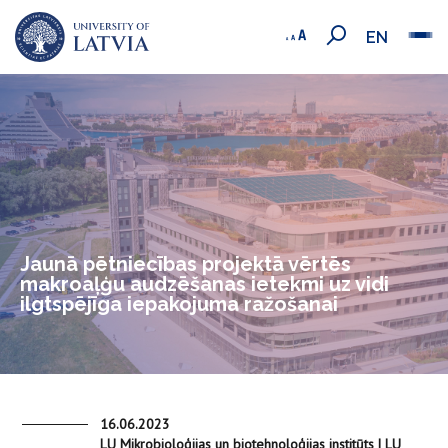
EN
Jaunā pētniecības projektā vērtēs
makroaļģu audzēšanas ietekmi uz vidi
ilgtspējīga iepakojuma ražošanai
16.06.2023
LU Mikrobioloģijas un biotehnoloģijas institūts | LU