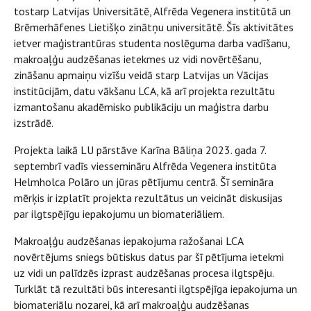
tostarp Latvijas Universitātē, Alfrēda Vegenera institūtā un
Brēmerhāfenes Lietišķo zinātņu universitātē. Šīs aktivitātes
ietver maģistrantūras studenta noslēguma darba vadīšanu,
makroaļģu audzēšanas ietekmes uz vidi novērtēšanu,
zināšanu apmaiņu vizīšu veidā starp Latvijas un Vācijas
institūcijām, datu vākšanu LCA, kā arī projekta rezultātu
izmantošanu akadēmisko publikāciju un maģistra darbu
izstrādē.
Projekta laikā LU pārstāve Karīna Bāliņa 2023. gada 7.
septembrī vadīs viessemināru Alfrēda Vegenera institūta
Helmholca Polāro un jūras pētījumu centrā. Šī semināra
mērķis ir izplatīt projekta rezultātus un veicināt diskusijas
par ilgtspējīgu iepakojumu un biomateriāliem.
Makroaļģu audzēšanas iepakojuma ražošanai LCA
novērtējums sniegs būtiskus datus par šī pētījuma ietekmi
uz vidi un palīdzēs izprast audzēšanas procesa ilgtspēju.
Turklāt tā rezultāti būs interesanti ilgtspējīga iepakojuma un
biomateriālu nozarei, kā arī makroaļģu audzēšanas