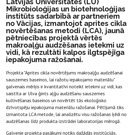
Latvijas Universitātes (LU)
Mikrobioloģijas un biotehnoloģijas
institūts sadarbībā ar partneriem
no Vācijas, izmantojot aprites cikla
novērtēšanas metodi (LCA), jaunā
pētniecības projektā vērtēs
makroaļģu audzēšanas ietekmi uz
vidi, kā rezultāti kalpos ilgtspējīga
iepakojuma ražošanai.
Projekta "Aprites cikla novērtējums makroaļģu audzēšanai
sauszemes baseinos, lai ražotu iepakojamo materiālu"
galvenais mērķis ir kvantitatīvi noteikt ietekmi uz vidi, kas
saistīta ar Ulva ģints aļģu audzēšanu sauszemes
kultivēšanas baseinos un novērtēt tās ekoloģisko
dzīvotspēju iepakojuma materiālu ražošanai. Pētījumā tiks
izmantota LCA metode, lai analizētu visu ražošanas ķēdi no
audzēšanas līdz produkta izstrādei laboratorijas mērogā.
Galvenie projekta pasākumi notiks dažādās institūcijās,