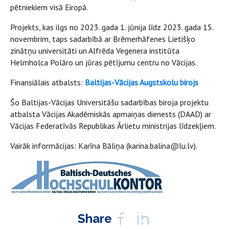
pētniekiem visā Eiropā.
Projekts, kas ilgs no 2023. gada 1. jūnija līdz 2023. gada 15.
novembrim, taps sadarbībā ar Brēmerhāfenes Lietišķo
zinātņu universitāti un Alfrēda Vegenera institūta
Helmholca Polāro un jūras pētījumu centru no Vācijas.
Finansiālais atbalsts:
Baltijas-Vācijas Augstskolu birojs
Šo Baltijas-Vācijas Universitāšu sadarbības biroja projektu
atbalsta Vācijas Akadēmiskās apmaiņas dienests (DAAD) ar
Vācijas Federatīvās Republikas Ārlietu ministrijas līdzekļiem.
Vairāk informācijas: Karīna Bāliņa (karina.balina@lu.lv).
Share