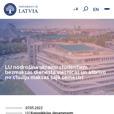
EN
LU nodrošina ukraiņu studentiem
bezmaksas dienesta viesnīcas un atbrīvo
no studiju maksas šajā semestrī
07.03.2022
LU Komunikācijas departaments