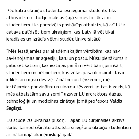
Pēc katra ukraiņu studenta iesnieguma, students tiks
atbrīvots no studiju maksas šajā semestrī. Ukraiņu
studentiem tiks paredzēts pastāvīgs atbalsts, kā arī LU ir
gatava palīdzēt tiem ukraiņiem, kas Latvijā vēl tikai
ieradīsies un izrādīs vēlmi studēt Universitātē.
“Mēs iestājamies par akadēmiskajām vērtībām, kas nav
savienojamas ar agresiju, karu un postu. Mūsu pienākums ir
palīdzēt katram, kas iestājas par šīm vērtībām, pirmkārt,
studentiem un pētniekiem, kas vēlas pasauli mainīt. Tas ir
ielikts arī mūsu devīzē “Zinātnei un tēvzemei”, mēs
iestājamies par zinātni un ukraiņu tēvzemi, jo tas ir veids, kā
mēs atbalstām savu zemi,” uzsver LU prorektors dabas,
tehnoloģiju un medicīnas zinātņu jomā profesors
Valdis
Segliņš
.
LU studē 20 Ukrainas pilsoņi. Tāpat LU turpināsies aktīvs
darbs, lai nodrošinātu atbalsta sniegšanu ukraiņu studentiem
arī nākamajā akadēmiskajā gadā.