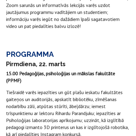
Zoom sarunās un informatīvās lekcijās varēs uzdot
jautājumus programmu vadītājiem un studentiem;
informāciju varēs iegūt no dažādiem īpaši sagatavotiem
video un pat piedalīties balvu izlozē!
PROGRAMMA
Pirmdiena, 22. marts
15.00 Pedagoģijas, psiholoģijas un mākslas fakultāte
(PPMF)
Tiešraidē varēs iepazīties un gūt plašu ieskatu fakultātes
gaiteņos un auditorijās, apskatīt bibliotēku, zīmēšanas
nodarbību zāli, atpūtas stūrīti, ābeļdārzu; iemest
trīspunktienu ar lektoru Rihardu Parandjuku; iepazīties ar
Psiholoģijas laboratorijas aprīkojumu; uzzināt, kā izglītībā
pedagogi izmanto 3D printerus un kas ir izglītojošā robotika,
kā arī piedalīties Instagram konkursā.