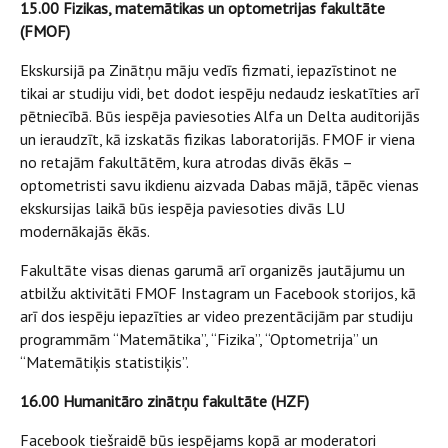
15.00 Fizikas, matemātikas un optometrijas fakultāte
(FMOF)
Ekskursijā pa Zinātņu māju vedīs fizmati, iepazīstinot ne
tikai ar studiju vidi, bet dodot iespēju nedaudz ieskatīties arī
pētniecībā. Būs iespēja paviesoties Alfa un Delta auditorijās
un ieraudzīt, kā izskatās fizikas laboratorijās. FMOF ir viena
no retajām fakultātēm, kura atrodas divās ēkās –
optometristi savu ikdienu aizvada Dabas mājā, tāpēc vienas
ekskursijas laikā būs iespēja paviesoties divās LU
modernākajās ēkās.
Fakultāte visas dienas garumā arī organizēs jautājumu un
atbilžu aktivitāti FMOF Instagram un Facebook storijos, kā
arī dos iespēju iepazīties ar video prezentācijām par studiju
programmām “Matemātika”, “Fizika”, “Optometrija” un
“Matemātiķis statistiķis”.
16.00 Humanitāro zinātņu fakultāte (HZF)
Facebook
tiešraidē būs iespējams kopā ar moderatori