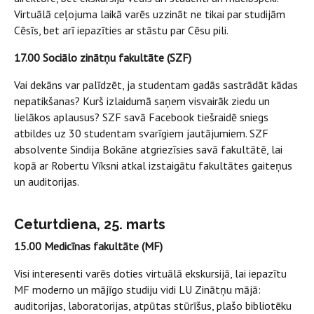
Virtuālā ceļojuma laikā varēs uzzināt ne tikai par studijām
Cēsīs, bet arī iepazīties ar stāstu par Cēsu pili.
17.00 Sociālo zinātņu fakultāte (SZF)
Vai dekāns var palīdzēt, ja studentam gadās sastrādāt kādas
nepatikšanas? Kurš izlaidumā saņem visvairāk ziedu un
lielākos aplausus? SZF savā Facebook tiešraidē sniegs
atbildes uz 30 studentam svarīgiem jautājumiem. SZF
absolvente Sindija Bokāne atgriezīsies savā fakultātē, lai
kopā ar Robertu Vīksni atkal izstaigātu fakultātes gaiteņus
un auditorijas.
Ceturtdiena, 25. marts
15.00 Medicīnas fakultāte (MF)
Visi interesenti varēs doties virtuālā ekskursijā, lai iepazītu
MF moderno un mājīgo studiju vidi LU Zinātņu mājā:
auditorijas, laboratorijas, atpūtas stūrīšus, plašo bibliotēku