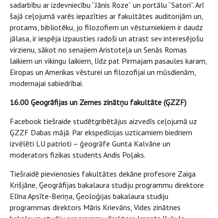
sadarbību ar izdevniecību “Jānis Roze” un portālu “Satori”. Arī
šajā ceļojumā varēs iepazīties ar fakultātes auditorijām un,
protams, bibliotēku, jo filozofiem un vēsturniekiem ir daudz
jālasa, ir iespēja izpausties radoši un atrast sev interesējošu
virzienu, sākot no senajiem Aristoteļa un Senās Romas
laikiem un vikingu laikiem, līdz pat Pirmajam pasaules karam,
Eiropas un Amerikas vēsturei un filozofijai un mūsdienām,
modernajai sabiedrībai.
16.00 Ģeogrāfijas un Zemes zinātņu fakultāte (ĢZZF)
Facebook tiešraide studētgribētājus aizvedīs ceļojumā uz
ĢZZF Dabas mājā. Par ekspedīcijas uzticamiem biedriem
izvēlēti LU patrioti – ģeogrāfe Gunta Kalvāne un
moderators fizikas students Andis Poļaks.
Tiešraidē pievienosies fakultātes dekāne profesore Zaiga
Krišjāne, Ģeogrāfijas bakalaura studiju programmu direktore
Elīna Apsīte-Beriņa, Ģeoloģijas bakalaura studiju
programmas direktors Māris Krievāns, Vides zinātnes