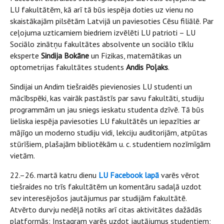
LU fakultātēm, kā arī tā būs iespēja doties uz vienu no
skaistākajām pilsētām Latvijā un paviesoties Cēsu filiālē. Par
ceļojuma uzticamiem biedriem izvēlēti LU patrioti – LU
Sociālo zinātņu fakultātes absolvente un sociālo tīklu
eksperte
Sindija Bokāne
un Fizikas, matemātikas un
optometrijas fakultātes students
Andis Poļaks
.
Sindijai un Andim tiešraidēs pievienosies LU studenti un
mācībspēki, kas vairāk pastāstīs par savu fakultāti, studiju
programmām un jau sniegs ieskatu studenta dzīvē. Tā būs
lieliska iespēja paviesoties LU fakultātēs un iepazīties ar
mājīgo un moderno studiju vidi, lekciju auditorijām, atpūtas
stūrīšiem, plašajām bibliotēkām u. c. studentiem nozīmīgām
vietām.
22.–26. martā katru dienu
LU Facebook lapā
varēs vērot
tiešraides no trīs fakultātēm un komentāru sadaļā uzdot
sev interesējošos jautājumus par studijām fakultātē.
Atvērto durvju nedēļā notiks arī citas aktivitātes dažādās
platformās: Instagram varēs uzdot jautājumus studentiem;