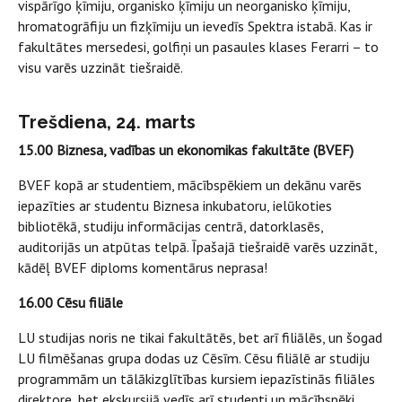
vispārīgo ķīmiju, organisko ķīmiju un neorganisko ķīmiju,
hromatogrāfiju un fizķīmiju un ievedīs Spektra istabā. Kas ir
fakultātes mersedesi, golfiņi un pasaules klases Ferarri – to
visu varēs uzzināt tiešraidē.
Trešdiena, 24. marts
15.00 Biznesa, vadības un ekonomikas fakultāte (BVEF)
BVEF kopā ar studentiem, mācībspēkiem un dekānu varēs
iepazīties ar studentu Biznesa inkubatoru, ielūkoties
bibliotēkā, studiju informācijas centrā, datorklasēs,
auditorijās un atpūtas telpā. Īpašajā tiešraidē varēs uzzināt,
kādēļ BVEF diploms komentārus neprasa!
16.00 Cēsu filiāle
LU studijas noris ne tikai fakultātēs, bet arī filiālēs, un šogad
LU filmēšanas grupa dodas uz Cēsīm. Cēsu filiālē ar studiju
programmām un tālākizglītības kursiem iepazīstinās filiāles
direktore, bet ekskursijā vedīs arī studenti un mācībspēki.