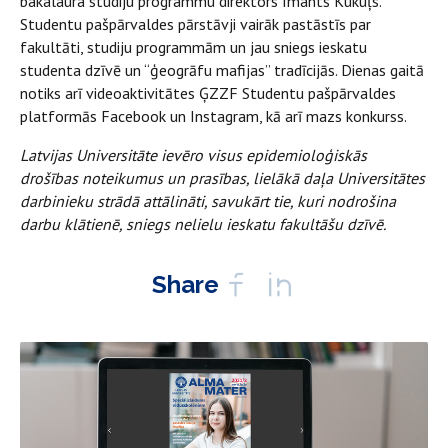
bakalaura studiju programmu direktors Imants Kukuļs.
Studentu pašpārvaldes pārstāvji vairāk pastāstīs par
fakultāti, studiju programmām un jau sniegs ieskatu
studenta dzīvē un “ģeogrāfu mafijas” tradīcijās. Dienas gaitā
notiks arī videoaktivitātes ĢZZF Studentu pašpārvaldes
platformās Facebook un Instagram, kā arī mazs konkurss.
Latvijas Universitāte ievēro visus epidemioloģiskās
drošības noteikumus un prasības, lielākā daļa Universitātes
darbinieku strādā attālināti, savukārt tie, kuri nodrošina
darbu klātienē, sniegs nelielu ieskatu fakultāšu dzīvē.
Share