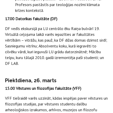
Profesors pastāstīs par teoloģijas nozīmi klimata
krīzes kontekstā.
17.00 Datorikas fakultāte (DF)
DF vedīs ekskursijā pa LU centrālo ēku Raiņa bulvārī 19.
Virtuālā ceļojuma laikā varēs iepazīties ar fakultātes
vērtībām – vitrāžu, kas pauž, ka DF dižas domas dzimst sirdī;
Sasniegumu vitrīnu; Absolventu koku, kurā iegravēti to
cilvēku vārdi, kuri ieguvuši LU grādu datorzinātnē; Mācību
telpu, kuru tālajā 2010. gadā izremontēja paši studenti; un
DF LAB.
Piektdiena, 26. marts
15.00 Vēstures un filozofijas fakultāte (VFF)
VFF tiešraidē varēs uzzināt, kādas iespējas paver vēstures un
filozofijas studijas, par vēstures studentu dalību
arheoloģiskos izrakumos, arhīvos, muzejos un filozofu