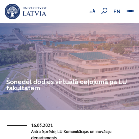
EN
Šonedēļ dodies virtuālā ceļojumā pa LU
fakultātēm
16.03.2021
Antra Sprēde, LU Komunikācijas un inovāciju
departaments