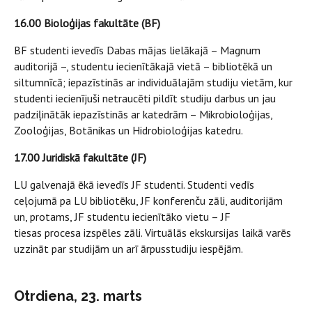
16.00 Bioloģijas fakultāte (BF)
BF studenti ievedīs Dabas mājas lielākajā – Magnum
auditorijā –, studentu iecienītākajā vietā – bibliotēkā un
siltumnīcā; iepazīstinās ar individuālajām studiju vietām, kur
studenti iecienījuši netraucēti pildīt studiju darbus un jau
padziļinātāk iepazīstinās ar katedrām – Mikrobioloģijas,
Zooloģijas, Botānikas un Hidrobioloģijas katedru.
17.00 Juridiskā fakultāte (JF)
LU galvenajā ēkā ievedīs JF studenti. Studenti vedīs
ceļojumā pa LU bibliotēku, JF konferenču zāli, auditorijām
un, protams, JF studentu iecienītāko vietu – JF
tiesas procesa izspēles zāli. Virtuālās ekskursijas laikā varēs
uzzināt par studijām un arī ārpusstudiju iespējām.
Otrdiena, 23. marts