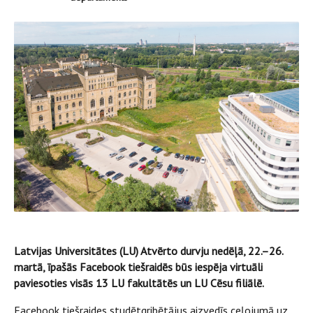
Latvijas Universitātes (LU) Atvērto durvju nedēļā, 22.–26.
martā, īpašās Facebook tiešraidēs būs iespēja virtuāli
paviesoties visās 13 LU fakultātēs un LU Cēsu filiālē.
Facebook tiešraides studētgribētājus aizvedīs ceļojumā uz