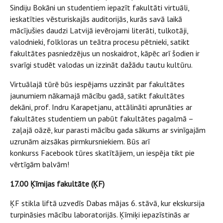
Sindiju Bokāni un studentiem iepazīt fakultāti virtuāli,
ieskatīties vēsturiskajās auditorijās, kurās savā laikā
mācījušies daudzi Latvijā ievērojami literāti, tulkotāji,
valodnieki, folkloras un teātra procesu pētnieki, satikt
fakultātes pasniedzējus un noskaidrot, kāpēc arī šodien ir
svarīgi studēt valodas un izzināt dažādu tautu kultūru.
Virtuālajā tūrē būs iespējams uzzināt par fakultātes
jaunumiem nākamajā mācību gadā, satikt fakultātes
dekāni, prof. Indru Karapetjanu, attālināti aprunāties ar
fakultātes studentiem un pabūt
fakultātes pagalmā –
zaļajā oāzē, kur parasti mācību gada sākums ar svinīgajām
uzrunām aizsākas pirmkursniekiem. Būs arī
konkurss Facebook
tūres skatītājiem, un iespēja tikt pie
vērtīgām balvām!
17.00 Ķīmijas fakultāte (ĶF)
ĶF stikla liftā uzvedīs Dabas mājas 6. stāvā, kur ekskursija
turpināsies mācību laboratorijās. Ķīmiķi iepazīstinās ar