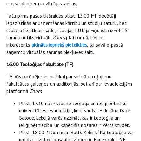
u. c. studentiem nozīmīgas vietas.
Taču pirms pašas tiešraides plkst. 13.00 MF docētāji
iepazīstinās ar uzņemšanas kārtību un studiju saturu
,
bet
studējošie atklās, kādēļ studijas LU bija viņu īstā izvēle. Šī
saruna notiks virtuāli,
Zoom
platformā. Ikviens
interesents
aicināts iepriekš pieteikties
, lai savā e-pastā
saņemtu virtuālās sarunas piekļuves saiti.
16.00 Teoloģijas fakultāte (TF)
TF būs parūpējusies ne tikai par virtuālo ceļojumu
fakultātes gaiteņos un auditorijās, bet arī par ievadlekcijām
platformā
Zoom
.
Plkst. 17.30 notiks Jauno teologu un reliģijpētnieku
universitātes ievadlekcija, kuru vadīs TF dekāne Dace
Balode. Lekcijā varēs uzzināt, kas ir teoloģija un
reliģijpētniecība, un kāpēc šīs nozares ir vērts studēt.
Plkst. 18.00. #Domnīca: Ralfs Kokins “Kā teoloģija var
palīdzēt izglābt pasauli?” Zoom un Facebook LIVE.