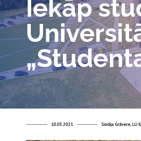
Iekāp stu
Universi
„Student
10.03.2021
Sindija Grāvere, LU 