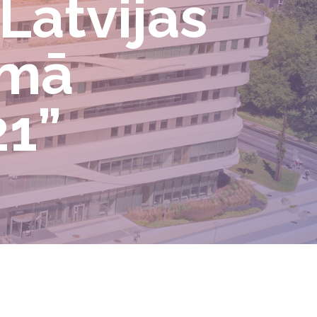
Latvijas
umā
21”