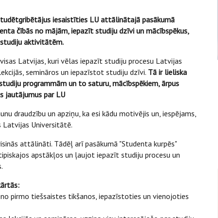
studētgribētājus iesaistīties LU attālinātajā pasākumā
nta čībās no mājām, iepazīt studiju dzīvi un mācībspēkus,
sstudiju aktivitātēm.
sas Latvijas, kuri vēlas iepazīt studiju procesu Latvijas
ekcijās, semināros un iepazīstot studiju dzīvi.
Tā ir lieliska
u, studiju programmām un to saturu, mācībspēkiem, ārpus
os jautājumus par LU
aunu draudzību un apziņu, ka esi kādu motivējis un, iespējams,
s Latvijas Universitātē.
orisinās attālināti. Tādēļ arī pasākumā "Studenta kurpēs"
piskajos apstākļos un ļaujot iepazīt studiju procesu un
.
ārtās:
eno pirmo tiešsaistes tikšanos, iepazīstoties un vienojoties