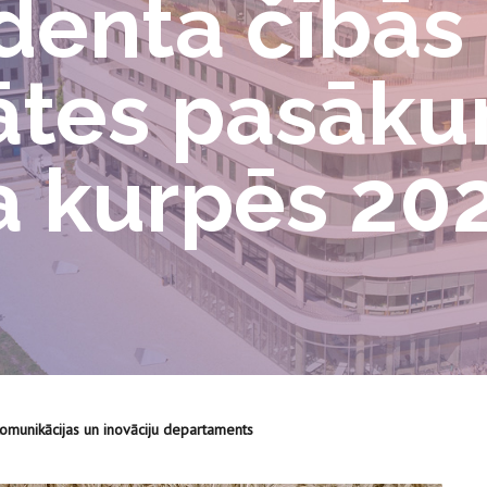
denta čībās 
tātes pasāk
a kurpēs 20
Komunikācijas un inovāciju departaments