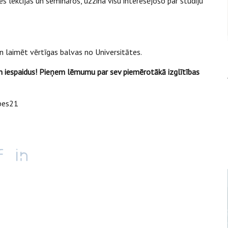
tes lekcijās un semināros, uzzina visu interesējošo par studiju
n laimēt vērtīgas balvas no Universitātes.
 un iespaidus! Pieņem lēmumu par sev piemērotākā izglītības
rpes21