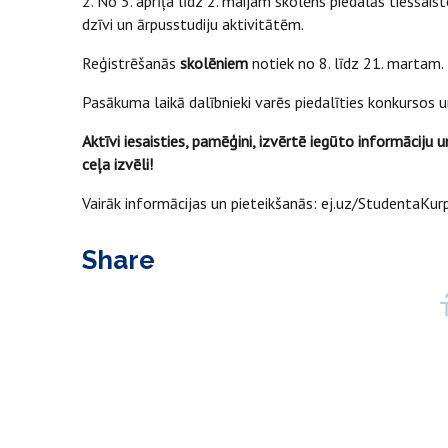
2. No 5. aprīļa līdz 2. maijam skolēns piedalās tiešsais
dzīvi un ārpusstudiju aktivitātēm.
Reģistrēšanās
skolēniem
notiek no 8. līdz 21. martam.
Pasākuma laikā dalībnieki varēs piedalīties konkursos u
Aktīvi iesaisties, pamēģini, izvērtē iegūto informāciju
ceļa izvēli!
Vairāk informācijas un pieteikšanās: ej.uz/StudentaKu
Share