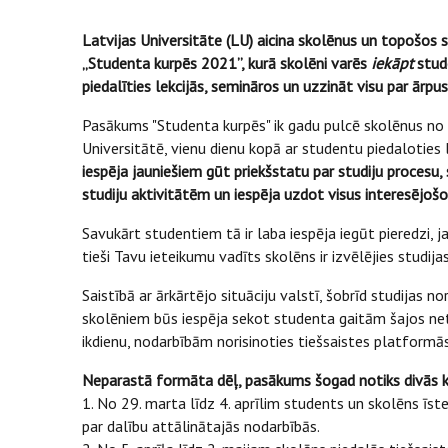
Latvijas Universitāte (LU) aicina skolēnus un topošos 
„Studenta kurpēs 2021”, kurā skolēni varēs
iekāpt
stude
piedalīties lekcijās, semināros un uzzināt visu par ārpu
Pasākums "Studenta kurpēs" ik gadu pulcē skolēnus no vi
Universitātē, vienu dienu kopā ar studentu piedaloties l
iespēja jauniešiem gūt priekšstatu par studiju proces
studiju aktivitātēm un iespēja uzdot visus interesējoš
Savukārt studentiem tā ir laba iespēja iegūt pieredzi, j
tieši Tavu ieteikumu vadīts skolēns ir izvēlējies studija
Saistībā ar ārkārtējo situāciju valstī, šobrīd studijas n
skolēniem būs iespēja sekot studenta gaitām šajos neti
ikdienu, nodarbībām norisinoties tiešsaistes platformās
Neparastā formāta dēļ, pasākums šogad notiks divās k
1. No 29. marta līdz 4. aprīlim students un skolēns īst
par dalību attālinātajās nodarbībās.