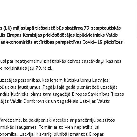
tes (LU) mājaslapā tiešsaistē būs skatāma 79. starptautiskās
s Eiropas Komisijas priekšsēdētājas izpildvietnieks Valdis
ijas ekonomiskās attīstības perspektīvas Covid–19 pēckrīzes
uvusi par neatņemamu zinātniskās dzīves sastāvdaļu, kas nes
norisināsies jau 79. reizi.
 uzstājas personības, kas ieņem būtisku lomu Latvijas
ē būtiskus jautājumus. Pagājušajā gadā plenārsēdē uzstājās
 Andris Kužnieks, pirms tam tagadējā Eiropas Savienības Tiesas
stājās Valdis Dombrovskis un tagadējais Latvijas Valsts
Paredzams, ka pakāpeniski atceļot ar pandēmiju saistītos
miskās izaugsmes. Tomēr, ar to vien nepietiks, lai
mikai. Latvijai ir svarīgi pilnībā izmantot Eiropas