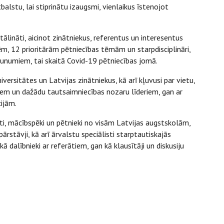
stu, lai stiprinātu izaugsmi, vienlaikus īstenojot
lināti, aicinot zinātniekus, referentus un interesentus
, 12 prioritārām pētniecības tēmām un starpdisciplināri,
aunumiem, tai skaitā Covid-19 pētniecības jomā.
ersitātes un Latvijas zinātniekus, kā arī kļuvusi par vietu,
iem un dažādu tautsaimniecības nozaru līderiem, gan ar
ijām.
enti, mācībspēki un pētnieki no visām Latvijas augstskolām,
rstāvji, kā arī ārvalstu speciālisti starptautiskajās
 kā dalībnieki ar referātiem, gan kā klausītāji un diskusiju