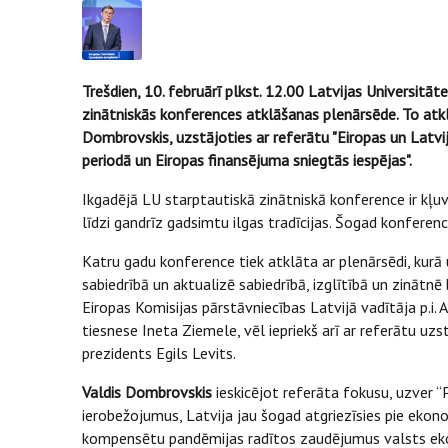
Trešdien, 10. februārī plkst. 12.00 Latvijas Universitā
zinātniskās konferences atklāšanas plenārsēde. To atklā
Dombrovskis, uzstājoties ar referātu "Eiropas un Latv
periodā un Eiropas finansējuma sniegtās iespējas".
Ikgadējā LU starptautiskā zinātniskā konference ir kļ
līdzi gandrīz gadsimtu ilgas tradīcijas. Šogad konference 
Katru gadu konference tiek atklāta ar plenārsēdi, kurā
sabiedrībā un aktualizē sabiedrībā, izglītībā un zinātn
Eiropas Komisijas pārstāvniecības Latvijā vadītāja p.i.
tiesnese Ineta Ziemele, vēl iepriekš arī ar referātu uz
prezidents Egils Levits.
Valdis Dombrovskis
ieskicējot referāta fokusu, uzver “
ierobežojumus, Latvija jau šogad atgriezīsies pie ekono
kompensētu pandēmijas radītos zaudējumus valsts ekono