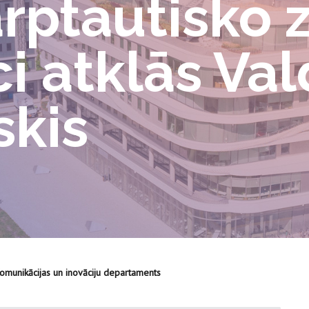
arptautisko 
i atklās Val
kis
Komunikācijas un inovāciju departaments