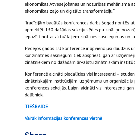
ekonomikas Atveseļošanas un noturības mehānisma atbal
ekonomikas zaļo un digitālo transformāciju.”
Tradīcijām bagātās konferences darbs šogad noritēs attā
apmeklēt 130 dažādas sekciju sēdes pa zinātņu nozarēm
iepazīstinot ar aktuālajiem zinātnes sasniegumus un j
Pēdējos gados LU konference ir apvienojusi daudzus univ
kur zinātnes sasniegumi tiek apspriesti gan ar uzņēmēj
zinātniekiem no dažādām ārvalstu zinātniskām institūc
Konferencē aicināti piedalīties visi interesenti – stud
zinātniskajām institūcijām, uzņēmumu un organizāciju pā
konferences sekcijās. Laipni aicināti visi interesenti gan
dalībnieki.
TIEŠRAIDE
Vairāk informācijas konferences vietnē