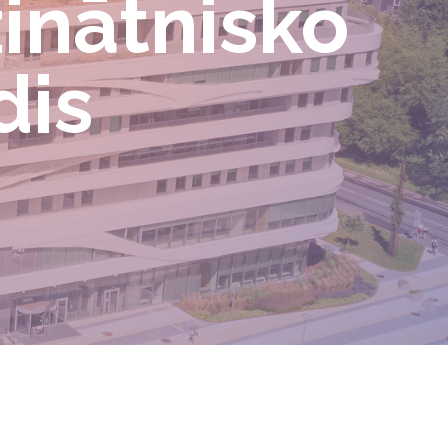
zinātnisko
dis