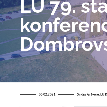
LU 79. st
konferenc
Dombrovs
05.02.2021
Sindija Grāvere, LU 