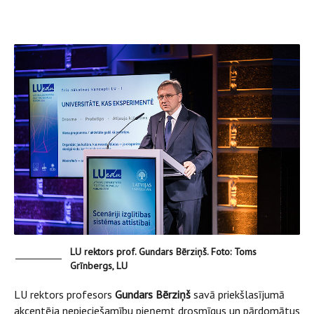
LU rektors prof. Gundars Bērziņš. Foto: Toms
Grīnbergs, LU
LU rektors profesors
Gundars Bērziņš
savā priekšlasījumā
akcentēja nepieciešamību pieņemt drosmīgus un pārdomātus