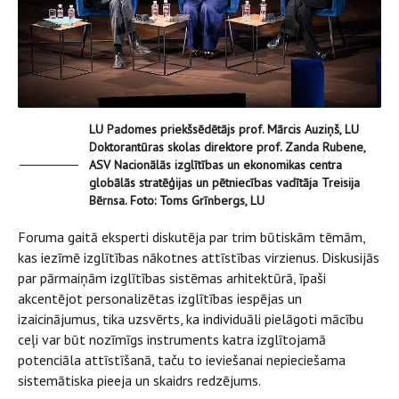
LU Padomes priekšsēdētājs prof. Mārcis Auziņš, LU
Doktorantūras skolas direktore prof. Zanda Rubene,
ASV Nacionālās izglītības un ekonomikas centra
globālās stratēģijas un pētniecības vadītāja Treisija
Bērnsa. Foto: Toms Grīnbergs, LU
Foruma gaitā eksperti diskutēja par trim būtiskām tēmām,
kas iezīmē izglītības nākotnes attīstības virzienus. Diskusijās
par pārmaiņām izglītības sistēmas arhitektūrā, īpaši
akcentējot personalizētas izglītības iespējas un
izaicinājumus, tika uzsvērts, ka individuāli pielāgoti mācību
ceļi var būt nozīmīgs instruments katra izglītojamā
potenciāla attīstīšanā, taču to ieviešanai nepieciešama
sistemātiska pieeja un skaidrs redzējums.