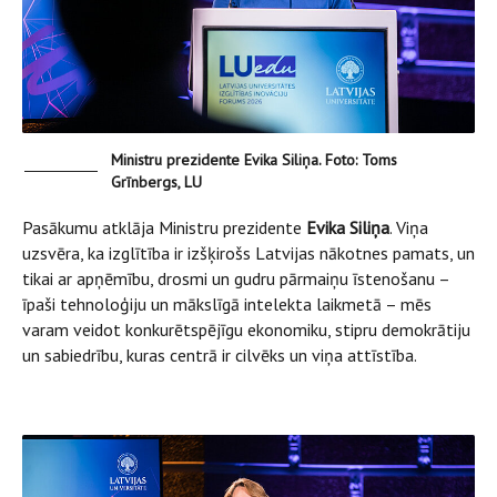
Ministru prezidente Evika Siliņa. Foto: Toms
Grīnbergs, LU
Pasākumu atklāja Ministru prezidente
Evika Siliņa
. Viņa
uzsvēra, ka izglītība ir izšķirošs Latvijas nākotnes pamats, un
tikai ar apņēmību, drosmi un gudru pārmaiņu īstenošanu –
īpaši tehnoloģiju un mākslīgā intelekta laikmetā – mēs
varam veidot konkurētspējīgu ekonomiku, stipru demokrātiju
un sabiedrību, kuras centrā ir cilvēks un viņa attīstība.