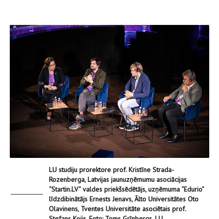
LU studiju prorektore prof. Kristīne Strada-
Rozenberga, Latvijas jaunuzņēmumu asociācijas
“Startin.LV” valdes priekšsēdētājs, uzņēmuma “Edurio”
līdzdibinātājs Ernests Jenavs, Ālto Universitātes Oto
Olavinens, Tventes Universitāte asociētais prof.
Stefans Koijs. Foto: Toms Grīnbergs, LU