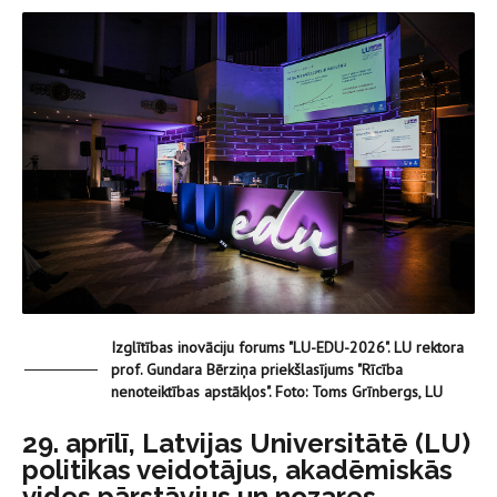
Izglītības inovāciju forums "LU-EDU-2026". LU rektora
prof. Gundara Bērziņa priekšlasījums "Rīcība
nenoteiktības apstākļos". Foto: Toms Grīnbergs, LU
29. aprīlī, Latvijas Universitātē (LU)
politikas veidotājus, akadēmiskās
vides pārstāvjus un nozares