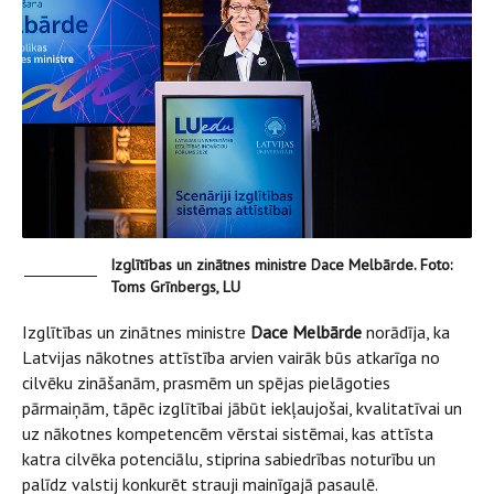
Izglītības un zinātnes ministre Dace Melbārde. Foto:
Toms Grīnbergs, LU
Izglītības un zinātnes ministre
Dace Melbārde
norādīja, ka
Latvijas nākotnes attīstība arvien vairāk būs atkarīga no
cilvēku zināšanām, prasmēm un spējas pielāgoties
pārmaiņām, tāpēc izglītībai jābūt iekļaujošai, kvalitatīvai un
uz nākotnes kompetencēm vērstai sistēmai, kas attīsta
katra cilvēka potenciālu, stiprina sabiedrības noturību un
palīdz valstij konkurēt strauji mainīgajā pasaulē.