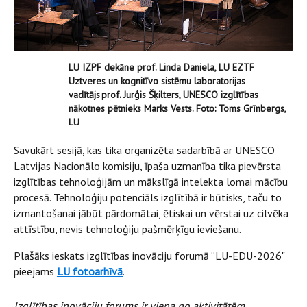
LU IZPF dekāne prof. Linda Daniela, LU EZTF
Uztveres un kognitīvo sistēmu laboratorijas
vadītājs prof. Jurģis Šķilters, UNESCO izglītības
nākotnes pētnieks Marks Vests. Foto: Toms Grīnbergs,
LU
Savukārt sesijā, kas tika organizēta sadarbībā ar UNESCO
Latvijas Nacionālo komisiju, īpaša uzmanība tika pievērsta
izglītības tehnoloģijām un mākslīgā intelekta lomai mācību
procesā. Tehnoloģiju potenciāls izglītībā ir būtisks, taču to
izmantošanai jābūt pārdomātai, ētiskai un vērstai uz cilvēka
attīstību, nevis tehnoloģiju pašmērķīgu ieviešanu.
Plašāks ieskats izglītības inovāciju forumā “LU-EDU-2026"
pieejams
LU fotoarhīvā
.
Izglītības inovāciju forums ir viena no aktivitātēm