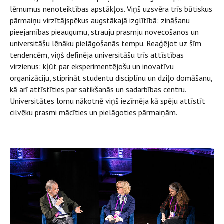
lēmumus nenoteiktības apstākļos. Viņš uzsvēra trīs būtiskus
pārmaiņu virzītājspēkus augstākajā izglītībā: zināšanu
pieejamības pieaugumu, strauju prasmju novecošanos un
universitāšu lēnāku pielāgošanās tempu. Reaģējot uz šīm
tendencēm, viņš definēja universitāšu trīs attīstības
virzienus: kļūt par eksperimentējošu un inovatīvu
organizāciju, stiprināt studentu disciplīnu un dziļo domāšanu,
kā arī attīstīties par satikšanās un sadarbības centru.
Universitātes lomu nākotnē viņš iezīmēja kā spēju attīstīt
cilvēku prasmi mācīties un pielāgoties pārmaiņām.