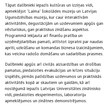
Tāpat dalībnieki iepazīs kultūras un izziņas vidi,
apmeklējot “Laima” šokolādes muzeju un Latvijas
Ugunsdzēsības muzeju, kur caur interaktīvām
aktivitātēm, degustācijām un uzdevumiem apgūs gan
vēsturiskus, gan praktiskus zināšanu aspektus.
Programmā iekļauta arī finanšu pratība un
uzņēmējdarbības pamati, attīstot izpratni par naudas
apriti, uzkrāšanu un komandas biznesa izaicinājumiem,
kas veicina radošo domāšanu un sadarbības prasmes.
Dalībnieki apgūs arī civilās aizsardzības un drošības
pamatus, piedaloties evakuācijas un krīzes situāciju
izspēlēs, pirmās palīdzības uzdevumos un praktiskās
aktivitātēs kopā ar skautiem un gaidām, kā arī
noslēgumā iepazīs Latvijas Universitātes zinātnisko
vidi, piedaloties eksperimentos, laboratoriju
apmeklējumos un zinātnes demonstrējumos.