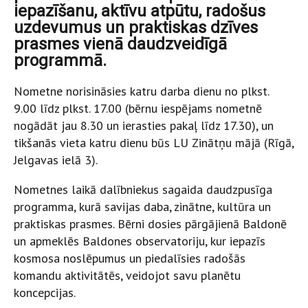
iepazīšanu, aktīvu atpūtu, radošus
uzdevumus un praktiskas dzīves
prasmes vienā daudzveidīgā
programmā.
Nometne norisināsies katru darba dienu no plkst.
9.00 līdz plkst. 17.00 (bērnu iespējams nometnē
nogādāt jau 8.30 un ierasties pakaļ līdz 17.30), un
tikšanās vieta katru dienu būs LU Zinātņu mājā (Rīgā,
Jelgavas ielā 3).
Nometnes laikā dalībniekus sagaida daudzpusīga
programma, kurā savijas daba, zinātne, kultūra un
praktiskas prasmes. Bērni dosies pārgājienā Baldonē
un apmeklēs Baldones observatoriju, kur iepazīs
kosmosa noslēpumus un piedalīsies radošās
komandu aktivitātēs, veidojot savu planētu
koncepcijas.