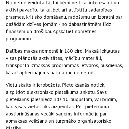
Nometne veidota tā, lai bērni ne tikai interesanti un
aktīvi pavadītu laiku, bet arī attīstītu sadarbības
prasmes, kritisko domāšanu, radošumu un izpratni par
dažādām dzīves jomām - no dabaszinātnēm līdz
finansēm un drošībai. Apskatiet nometnes
programmu.
Dalības maksa nometnē ir 180 eiro. Maksā iekļautas
visas plānotās aktivitātes, mācību materiāli,
transporta izmaksas programmas ietvaros, pusdienas,
kā arī apliecinājums par dalību nometnē.
Vietu skaits ir ierobežots. Pieteikšanās notiek,
aizpildot elektronisko pieteikuma anketu. Savs
pieteikums jāiesniedz līdz 10. augustam, vai brīdim,
kad visas vietas tiks aizņemtas. Pēc pieteikuma
apstiprināšanas vecāki saņems informāciju par
apmaksas veikšanu un turpmāko organizatorisko
kārtību.