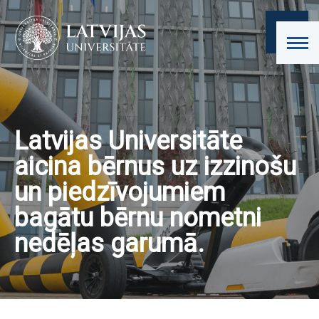
Latvijas Universitāte
aicina bērnus uz izzinošu
un piedzīvojumiem
bagātu bērnu nometni
nedēļas garumā.