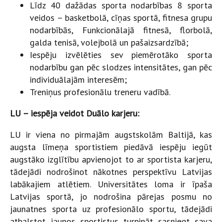
Līdz 40 dažādas sporta nodarbības 8 sporta
veidos – basketbolā, cīņas sportā, fitnesa grupu
nodarbībās, Funkcionālajā fitnesā, florbolā,
galda tenisā, volejbolā un pašaizsardzībā;
Iespēju izvēlēties sev piemērotāko sporta
nodarbību gan pēc slodzes intensitātes, gan pēc
individuālajām interesēm;
Treniņus profesionālu treneru vadībā.
LU – iespēja veidot Duālo karjeru:
LU ir viena no pirmajām augstskolām Baltijā, kas
augsta līmeņa sportistiem piedāvā iespēju iegūt
augstāko izglītību apvienojot to ar sportista karjeru,
tādejādi nodrošinot nākotnes perspektīvu Latvijas
labākajiem atlētiem. Universitātes loma ir īpaša
Latvijas sportā, jo nodrošina pārejas posmu no
jaunatnes sporta uz profesionālo sportu, tādejādi
atbalstot jaunos sportistus turpināt sasniegt sava