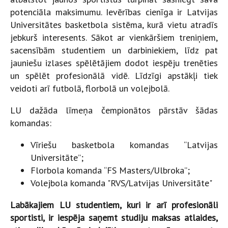
potenciāla maksimumu. Ievērības cienīga ir Latvijas
Universitātes basketbola sistēma, kurā vietu atradīs
jebkurš interesents. Sākot ar vienkāršiem treniņiem,
sacensībām studentiem un darbiniekiem, līdz pat
jauniešu izlases spēlētājiem dodot iespēju trenēties
un spēlēt profesionālā vidē. Līdzīgi apstākļi tiek
veidoti arī futbolā, florbolā un volejbolā.
LU dažāda līmeņa čempionātos pārstāv šādas
komandas:
Vīriešu basketbola komandas “Latvijas
Universitāte”;
Florbola komanda “FS Masters/Ulbroka”;
Volejbola komanda "RVS/Latvijas Universitāte"
Labākajiem LU studentiem, kuri ir arī profesionāli
sportisti, ir iespēja saņemt studiju maksas atlaides,