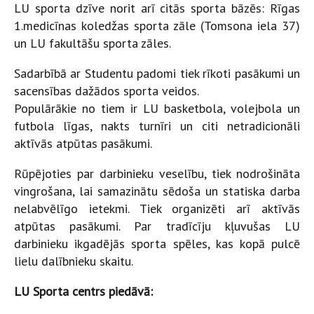
LU sporta dzīve norit arī citās sporta bāzēs: Rīgas
1.medicīnas koledžas sporta zāle (Tomsona iela 37)
un LU fakultāšu sporta zāles.
Sadarbībā ar Studentu padomi tiek rīkoti pasākumi un
sacensības dažādos sporta veidos.
Populārākie no tiem ir LU basketbola, volejbola un
futbola līgas, nakts turnīri un citi netradicionāli
aktīvās atpūtas pasākumi.
Rūpējoties par darbinieku veselību, tiek nodrošināta
vingrošana, lai samazinātu sēdoša un statiska darba
nelabvēlīgo ietekmi. Tiek organizēti arī aktīvās
atpūtas pasākumi. Par tradīcīju kļuvušas LU
darbinieku ikgadējās sporta spēles, kas kopā pulcē
lielu dalībnieku skaitu.
LU Sporta centrs piedāvā: