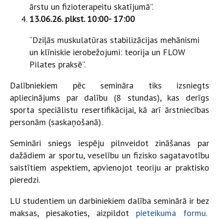
ārstu un fizioterapeitu skatījumā”.
13.06.26. plkst. 10:00- 17:00
“Dziļās muskulatūras stabilizācijas mehānismi
un klīniskie ierobežojumi: teorija un FLOW
Pilates praksē”.
Dalībniekiem pēc semināra tiks izsniegts
apliecinājums par dalību (8 stundas), kas derīgs
sporta speciālistu resertifikācijai, kā arī ārstniecības
personām (saskaņošanā).
Semināri sniegs iespēju pilnveidot zināšanas par
dažādiem ar sportu, veselību un fizisko sagatavotību
saistītiem aspektiem, apvienojot teoriju ar praktisko
pieredzi.
LU studentiem un darbiniekiem dalība seminārā ir bez
maksas, piesakoties, aizpildot
pieteikuma formu
.