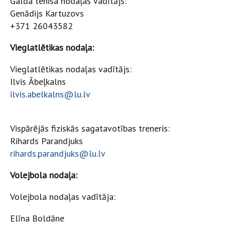
Galda tenisa nodaļas vadītājs:
Genādijs Kartuzovs
+371 26043582
Vieglatlētikas nodaļa:
Vieglatlētikas nodaļas vadītājs:
Ilvis Ābeļkalns
ilvis.abelkalns@lu.lv
Vispārējās fiziskās sagatavotības treneris:
Rihards Parandjuks
rihards.parandjuks@lu.lv
Volejbola nodaļa:
Volejbola nodaļas vadītāja:
Elīna Boldāne