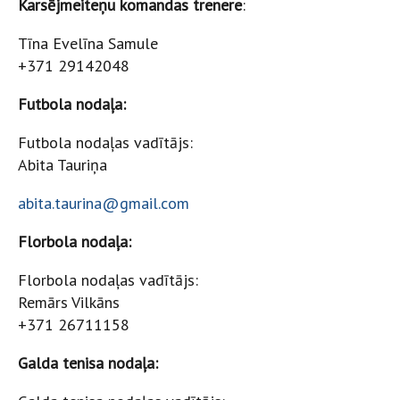
Karsējmeiteņu komandas
trenere
:
Tīna Evelīna Samule
+371 29142048
Futbola nodaļa:
Futbola nodaļas vadītājs:
Abita Tauriņa
abita.taurina@gmail.com
Florbola nodaļa:
Florbola nodaļas vadītājs:
Remārs Vilkāns
+371 26711158
Galda tenisa nodaļa: